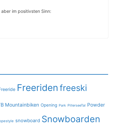
 aber im positivsten Sinn:
Freeriden
freeski
Freeride
B Mountainbiken
Powder
Opening
PillerseeTal
Park
Snowboarden
snowboard
opestyle