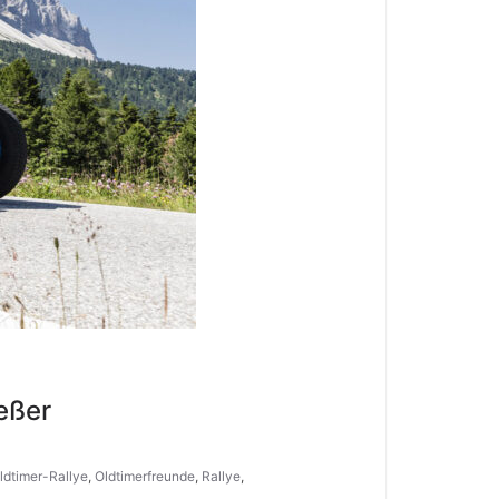
eßer
ldtimer-Rallye
,
Oldtimerfreunde
,
Rallye
,