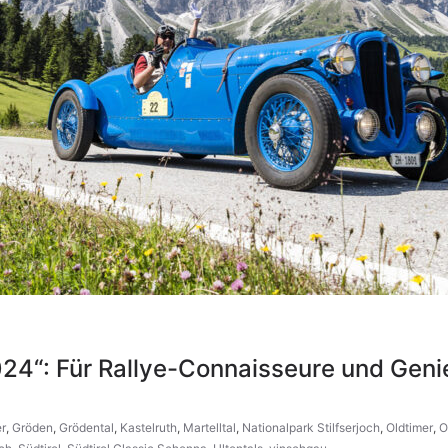
024“: Für Rallye-Connaisseure und Geni
r
,
Gröden
,
Grödental
,
Kastelruth
,
Martelltal
,
Nationalpark Stilfserjoch
,
Oldtimer
,
O