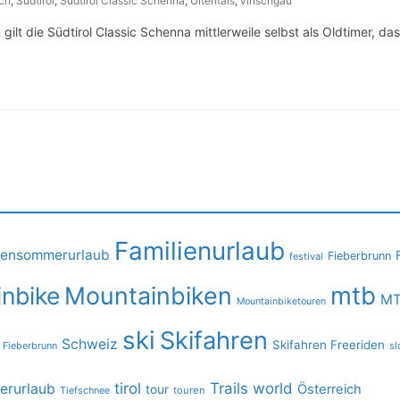
och
,
Südtirol
,
Südtirol Classic Schenna
,
Ultentals
,
vinschgau
t die Südtirol Classic Schenna mittlerweile selbst als Oldtimer, das
Familienurlaub
iensommerurlaub
Fieberbrunn
festival
mtb
nbike
Mountainbiken
MT
Mountainbiketouren
ski
Skifahren
Schweiz
Skifahren Freeriden
 Fieberbrunn
sl
tirol
Trails
world
rurlaub
Österreich
tour
Tiefschnee
touren