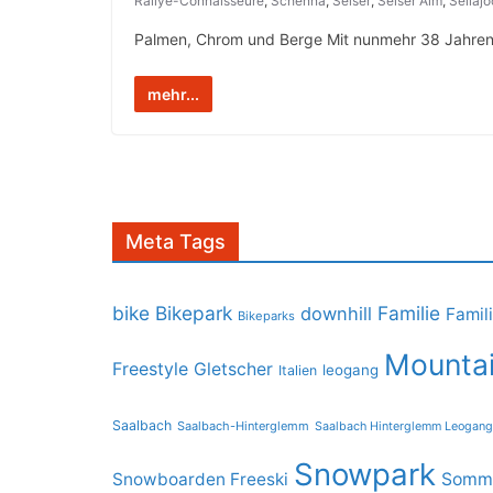
Rallye-Connaisseure
,
Schenna
,
Seiser
,
Seiser Alm
,
Sellaj
Palmen, Chrom und Berge Mit nunmehr 38 Jahren gil
mehr...
Meta Tags
bike
Bikepark
Familie
downhill
Famil
Bikeparks
Mountai
Freestyle
Gletscher
leogang
Italien
Saalbach
Saalbach-Hinterglemm
Saalbach Hinterglemm Leogang
Snowpark
Snowboarden Freeski
Somme