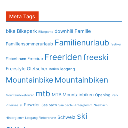
Meta Tags
bike
Bikepark
Familie
downhill
Bikeparks
Familienurlaub
Familiensommerurlaub
festival
Freeriden
freeski
Freeride
Fieberbrunn
Freestyle
Gletscher
leogang
Italien
Mountainbike
Mountainbiken
mtb
MTB Mountainbiken
Opening
Mountainbiketouren
Park
Powder
Saalbach
PillerseeTal
Saalbach-Hinterglemm
Saalbach
ski
Schweiz
Hinterglemm Leogang Fieberbrunn