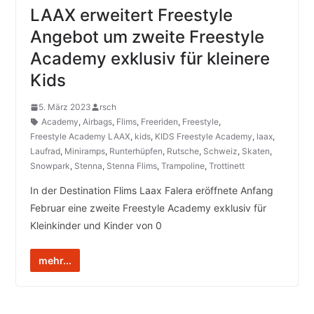
LAAX erweitert Freestyle
Angebot um zweite Freestyle
Academy exklusiv für kleinere
Kids
5. März 2023
rsch
Academy
,
Airbags
,
Flims
,
Freeriden
,
Freestyle
,
Freestyle Academy LAAX
,
kids
,
KIDS Freestyle Academy
,
laax
,
Laufrad
,
Miniramps
,
Runterhüpfen
,
Rutsche
,
Schweiz
,
Skaten
,
Snowpark
,
Stenna
,
Stenna Flims
,
Trampoline
,
Trottinett
In der Destination Flims Laax Falera eröffnete Anfang
Februar eine zweite Freestyle Academy exklusiv für
Kleinkinder und Kinder von 0
mehr...