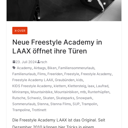
X-OVER
Neue Freestyle Academy in
LAAX öffnet ihre Türen
23. Juli 2024
rsch
Academy
,
Airbags
,
Biken
,
Familiensommerurlaub
,
Familienurlaub
,
Flims
,
Freeriden
,
Freestyle
,
Freestyle Academy
,
Freestyle Academy LAAX
,
Graubünden
,
kids
,
KIDS Freestyle Academy
,
klettern
,
Klettersteig
,
laax
,
Laufrad
,
Miniramps
,
Mountainbike
,
Mountainbiken
,
mtb
,
Runterhüpfen
,
Rutsche
,
Schweiz
,
Skaten
,
Skateparks
,
Snowpark
,
Sommerurlaub
,
Stenna
,
Stenna Flims
,
SUP
,
Trampolin
,
Trampoline
,
Trottinett
Die Freestyle Academy LAAX ist das Original. Seit
Dezember 2010 können hier Tricks in einem