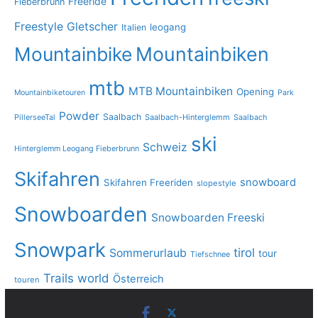
Freeride
Fieberbrunn
Freestyle
Gletscher
leogang
Italien
Mountainbike
Mountainbiken
mtb
MTB Mountainbiken
Opening
Mountainbiketouren
Park
Powder
Saalbach
PillerseeTal
Saalbach-Hinterglemm
Saalbach
ski
Schweiz
Hinterglemm Leogang Fieberbrunn
Skifahren
snowboard
Skifahren Freeriden
slopestyle
Snowboarden
Snowboarden Freeski
Snowpark
tirol
Sommerurlaub
tour
Tiefschnee
Trails
world
Österreich
touren