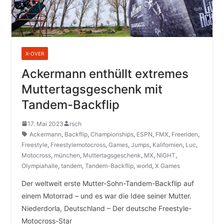
X-OVER
Ackermann enthüllt extremes
Muttertagsgeschenk mit
Tandem-Backflip
17. Mai 2023
rsch
Ackermann
,
Backflip
,
Championships
,
ESPN
,
FMX
,
Freeriden
,
Freestyle
,
Freestylemotocross
,
Games
,
Jumps
,
Kalifornien
,
Luc
,
Motocross
,
münchen
,
Muttertagsgeschenk
,
MX
,
NIGHT
,
Olympiahalle
,
tandem
,
Tandem-Backflip
,
world
,
X Games
Der weltweit erste Mutter-Sohn-Tandem-Backflip auf
einem Motorrad – und es war die Idee seiner Mutter.
Niederdorla, Deutschland – Der deutsche Freestyle-
Motocross-Star