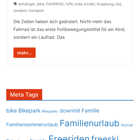
anhänger
,
bike
,
FAHRRAD
,
hilfe
,
kids
,
kinder
,
Kupplung
,
rad
,
tandem
,
transport
Die Zeiten haben sich geändert. Nicht mehr das
Fahrrad ist das erste Fortbewegungsmittel für ein Kind,
sondern ein Laufrad. Das
mehr...
Meta Tags
bike
Bikepark
Familie
downhill
Bikeparks
Familienurlaub
Familiensommerurlaub
festival
Freeriden
freeski