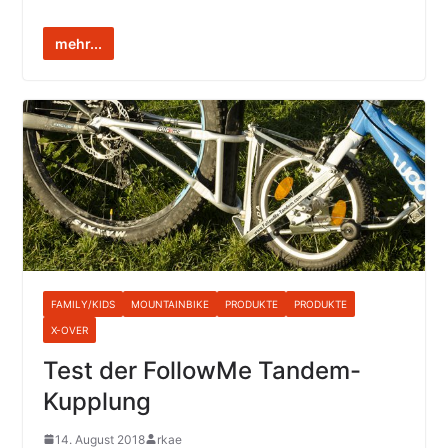
mehr...
FAMILY/KIDS
MOUNTAINBIKE
PRODUKTE
PRODUKTE
X-OVER
Test der FollowMe Tandem-
Kupplung
14. August 2018
rkae