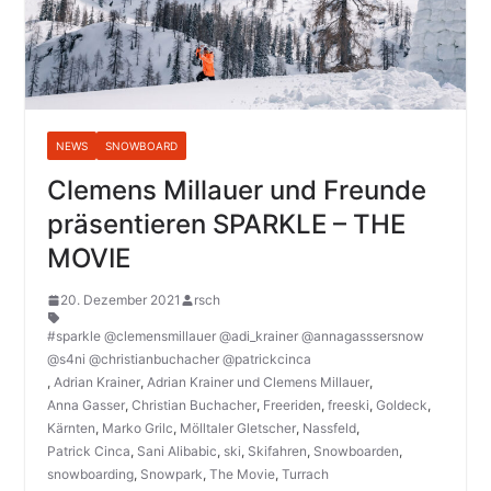
NEWS
SNOWBOARD
Clemens Millauer und Freunde
präsentieren SPARKLE – THE
MOVIE
20. Dezember 2021
rsch
#sparkle @clemensmillauer @adi_krainer @annagasssersnow
@s4ni @christianbuchacher @patrickcinca
,
Adrian Krainer
,
Adrian Krainer und Clemens Millauer
,
Anna Gasser
,
Christian Buchacher
,
Freeriden
,
freeski
,
Goldeck
,
Kärnten
,
Marko Grilc
,
Mölltaler Gletscher
,
Nassfeld
,
Patrick Cinca
,
Sani Alibabic
,
ski
,
Skifahren
,
Snowboarden
,
snowboarding
,
Snowpark
,
The Movie
,
Turrach