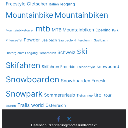
Freestyle
Gletscher
leogang
Italien
Mountainbike
Mountainbiken
mtb
MTB Mountainbiken
Opening
Mountainbiketouren
Park
Powder
Saalbach
PillerseeTal
Saalbach-Hinterglemm
Saalbach
ski
Schweiz
Hinterglemm Leogang Fieberbrunn
Skifahren
snowboard
Skifahren Freeriden
slopestyle
Snowboarden
Snowboarden Freeski
Snowpark
tirol
Sommerurlaub
tour
Tiefschnee
Trails
world
Österreich
touren
Datenschutzerklärung
Impressum
Kontakt