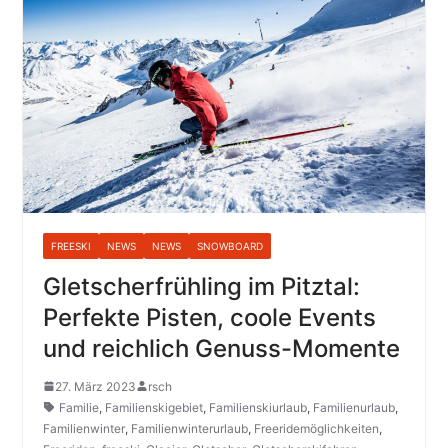
FREESKI
NEWS
NEWS
SNOWBOARD
Gletscherfrühling im Pitztal:
Perfekte Pisten, coole Events
und reichlich Genuss-Momente
27. März 2023
rsch
Familie
,
Familienskigebiet
,
Familienskiurlaub
,
Familienurlaub
,
Familienwinter
,
Familienwinterurlaub
,
Freeridemöglichkeiten
,