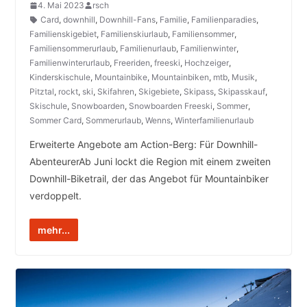
4. Mai 2023
rsch
Card
,
downhill
,
Downhill-Fans
,
Familie
,
Familienparadies
,
Familienskigebiet
,
Familienskiurlaub
,
Familiensommer
,
Familiensommerurlaub
,
Familienurlaub
,
Familienwinter
,
Familienwinterurlaub
,
Freeriden
,
freeski
,
Hochzeiger
,
Kinderskischule
,
Mountainbike
,
Mountainbiken
,
mtb
,
Musik
,
Pitztal
,
rockt
,
ski
,
Skifahren
,
Skigebiete
,
Skipass
,
Skipasskauf
,
Skischule
,
Snowboarden
,
Snowboarden Freeski
,
Sommer
,
Sommer Card
,
Sommerurlaub
,
Wenns
,
Winterfamilienurlaub
Erweiterte Angebote am Action-Berg: Für Downhill-
AbenteurerAb Juni lockt die Region mit einem zweiten
Downhill-Biketrail, der das Angebot für Mountainbiker
verdoppelt.
mehr...