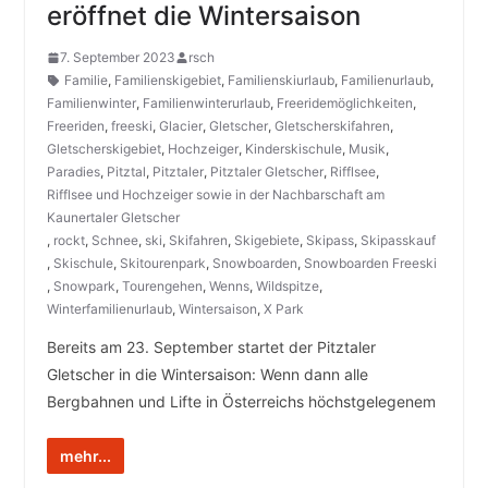
eröffnet die Wintersaison
7. September 2023
rsch
Familie
,
Familienskigebiet
,
Familienskiurlaub
,
Familienurlaub
,
Familienwinter
,
Familienwinterurlaub
,
Freeridemöglichkeiten
,
Freeriden
,
freeski
,
Glacier
,
Gletscher
,
Gletscherskifahren
,
Gletscherskigebiet
,
Hochzeiger
,
Kinderskischule
,
Musik
,
Paradies
,
Pitztal
,
Pitztaler
,
Pitztaler Gletscher
,
Rifflsee
,
Rifflsee und Hochzeiger sowie in der Nachbarschaft am
Kaunertaler Gletscher
,
rockt
,
Schnee
,
ski
,
Skifahren
,
Skigebiete
,
Skipass
,
Skipasskauf
,
Skischule
,
Skitourenpark
,
Snowboarden
,
Snowboarden Freeski
,
Snowpark
,
Tourengehen
,
Wenns
,
Wildspitze
,
Winterfamilienurlaub
,
Wintersaison
,
X Park
Bereits am 23. September startet der Pitztaler
Gletscher in die Wintersaison: Wenn dann alle
Bergbahnen und Lifte in Österreichs höchstgelegenem
mehr...