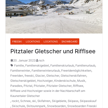
FREESKI
LOCATIONS
LOCATIONS
SNOWBOARD
Pitztaler Gletscher und Rifflsee
20. Januar 2023
rsch
Familie
,
Familienskigebiet
,
Familienskiurlaub
,
Familienurlaub
,
Familienwinter
,
Familienwinterurlaub
,
Freeridemöglichkeiten
,
Freeriden
,
freeski
,
Glacier
,
Gletscher
,
Gletscherskifahren
,
Gletscherskigebiet
,
Hochzeiger
,
Kinderskischule
,
Musik
,
Paradies
,
Pitztal
,
Pitztaler
,
Pitztaler Gletscher
,
Rifflsee
,
Rifflsee und Hochzeiger sowie in der Nachbarschaft am
Kaunertaler Gletscher
,
rockt
,
Schnee
,
ski
,
Skifahren
,
Skigebiete
,
Skipass
,
Skipasskauf
,
Skischule
,
Skitourenpark
,
Snowboarden
,
Snowboarden Freeski