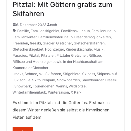
Pitztal: Mit Göttern gratis zum
Skifahren
6. Dezember 2023
rsch
Familie
,
Familienskigebiet
,
Familienskiurlaub
,
Familienurlaub
,
Familienwinter
,
Familienwinterurlaub
,
Freeridemöglichkeiten
,
Freeriden
,
freeski
,
Glacier
,
Gletscher
,
Gletscherskifahren
,
Gletscherskigebiet
,
Hochzeiger
,
Kinderskischule
,
Musik
,
Paradies
,
Pitztal
,
Pitztaler
,
Pitztaler Gletscher
,
Rifflsee
,
Rifflsee und Hochzeiger sowie in der Nachbarschaft am
Kaunertaler Gletscher
,
rockt
,
Schnee
,
ski
,
Skifahren
,
Skigebiete
,
Skipass
,
Skipasskauf
,
Skischule
,
Skitourenpark
,
Snowboarden
,
Snowboarden Freeski
,
Snowpark
,
Tourengehen
,
Wenns
,
Wildspitze
,
Winterfamilienurlaub
,
Wintersaison
,
X Park
Es stimmt: Im Pitztal sind die Götter los. Erstmals in
diesem Winter genießen sie selbst die himmlischen
Pisten auf dem