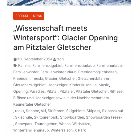
FREESKI
NEWS
„Wissenschaft meets
Wintersport“: Glacier Opening
am Pitztaler Gletscher
30. September 2024
rsch
Familie
,
Familienskigebiet
,
Familienskiurlaub
,
Familienurlaub
,
Familienwinter
,
Familienwinterurlaub
,
Freeridemöglichkeiten
,
Freeriden
,
freeski
,
Glacier
,
Gletscher
,
Gletscherskifahren
,
Gletscherskigebiet
,
Hochzeiger
,
Kinderskischule
,
Musik
,
Opening
,
Paradies
,
Pitztal
,
Pitztaler
,
Pitztaler Gletscher
,
Rifflsee
,
Rifflsee und Hochzeiger sowie in der Nachbarschaft am
Kaunertaler Gletscher
,
rockt
,
Schnee
,
ski
,
Skifahren
,
Skigebiete
,
Skipass
,
Skipasskauf
,
Skischule
,
Skitourenpark
,
Snowboarden
,
Snowboarden Freeski
,
Snowpark
,
Tourengehen
,
Wenns
,
Wildspitze
,
Winterfamilienurlaub
,
Wintersaison
,
X Park