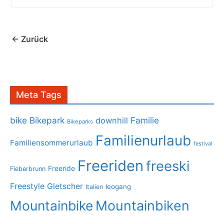
← Zurück
Meta Tags
bike
Bikepark
Familie
downhill
Bikeparks
Familienurlaub
Familiensommerurlaub
festival
Freeriden
freeski
Freeride
Fieberbrunn
Freestyle
Gletscher
leogang
Italien
Mountainbike
Mountainbiken