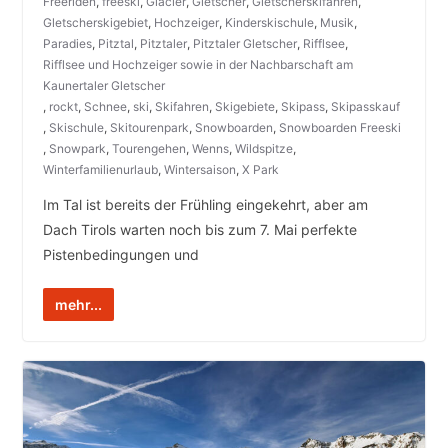
Freeriden
,
freeski
,
Glacier
,
Gletscher
,
Gletscherskifahren
,
Gletscherskigebiet
,
Hochzeiger
,
Kinderskischule
,
Musik
,
Paradies
,
Pitztal
,
Pitztaler
,
Pitztaler Gletscher
,
Rifflsee
,
Rifflsee und Hochzeiger sowie in der Nachbarschaft am
Kaunertaler Gletscher
,
rockt
,
Schnee
,
ski
,
Skifahren
,
Skigebiete
,
Skipass
,
Skipasskauf
,
Skischule
,
Skitourenpark
,
Snowboarden
,
Snowboarden Freeski
,
Snowpark
,
Tourengehen
,
Wenns
,
Wildspitze
,
Winterfamilienurlaub
,
Wintersaison
,
X Park
Im Tal ist bereits der Frühling eingekehrt, aber am
Dach Tirols warten noch bis zum 7. Mai perfekte
Pistenbedingungen und
mehr...