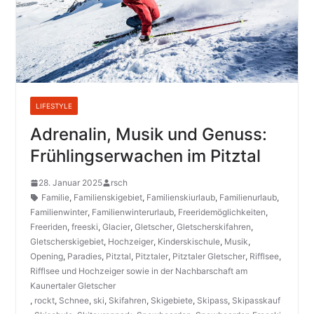
LIFESTYLE
Adrenalin, Musik und Genuss:
Frühlingserwachen im Pitztal
28. Januar 2025
rsch
Familie
,
Familienskigebiet
,
Familienskiurlaub
,
Familienurlaub
,
Familienwinter
,
Familienwinterurlaub
,
Freeridemöglichkeiten
,
Freeriden
,
freeski
,
Glacier
,
Gletscher
,
Gletscherskifahren
,
Gletscherskigebiet
,
Hochzeiger
,
Kinderskischule
,
Musik
,
Opening
,
Paradies
,
Pitztal
,
Pitztaler
,
Pitztaler Gletscher
,
Rifflsee
,
Rifflsee und Hochzeiger sowie in der Nachbarschaft am
Kaunertaler Gletscher
,
rockt
,
Schnee
,
ski
,
Skifahren
,
Skigebiete
,
Skipass
,
Skipasskauf