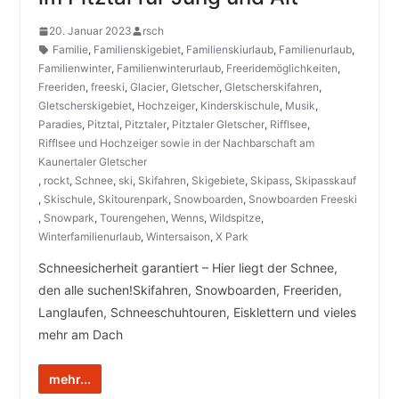
20. Januar 2023
rsch
Familie
,
Familienskigebiet
,
Familienskiurlaub
,
Familienurlaub
,
Familienwinter
,
Familienwinterurlaub
,
Freeridemöglichkeiten
,
Freeriden
,
freeski
,
Glacier
,
Gletscher
,
Gletscherskifahren
,
Gletscherskigebiet
,
Hochzeiger
,
Kinderskischule
,
Musik
,
Paradies
,
Pitztal
,
Pitztaler
,
Pitztaler Gletscher
,
Rifflsee
,
Rifflsee und Hochzeiger sowie in der Nachbarschaft am
Kaunertaler Gletscher
,
rockt
,
Schnee
,
ski
,
Skifahren
,
Skigebiete
,
Skipass
,
Skipasskauf
,
Skischule
,
Skitourenpark
,
Snowboarden
,
Snowboarden Freeski
,
Snowpark
,
Tourengehen
,
Wenns
,
Wildspitze
,
Winterfamilienurlaub
,
Wintersaison
,
X Park
Schneesicherheit garantiert – Hier liegt der Schnee,
den alle suchen!Skifahren, Snowboarden, Freeriden,
Langlaufen, Schneeschuhtouren, Eisklettern und vieles
mehr am Dach
mehr...