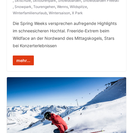
,
Skischule
,
Skitourenpark
,
Snowboarden
,
Snowboarden Freeski
,
Snowpark
,
Tourengehen
,
Wenns
,
Wildspitze
,
Winterfamilienurlaub
,
Wintersaison
,
X Park
Die Spring Weeks versprechen aufregende Highlights
im schneesicheren Hochtal. Freeride-Extrem beim
Wildface an der Nordwand des Mittagskogels, Stars
bei Konzerterlebnissen
mehr...