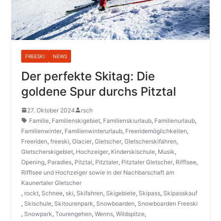
FREESKI
NEWS
Der perfekte Skitag: Die
goldene Spur durchs Pitztal
27. Oktober 2024
rsch
Familie
,
Familienskigebiet
,
Familienskiurlaub
,
Familienurlaub
,
Familienwinter
,
Familienwinterurlaub
,
Freeridemöglichkeiten
,
Freeriden
,
freeski
,
Glacier
,
Gletscher
,
Gletscherskifahren
,
Gletscherskigebiet
,
Hochzeiger
,
Kinderskischule
,
Musik
,
Opening
,
Paradies
,
Pitztal
,
Pitztaler
,
Pitztaler Gletscher
,
Rifflsee
,
Rifflsee und Hochzeiger sowie in der Nachbarschaft am
Kaunertaler Gletscher
,
rockt
,
Schnee
,
ski
,
Skifahren
,
Skigebiete
,
Skipass
,
Skipasskauf
,
Skischule
,
Skitourenpark
,
Snowboarden
,
Snowboarden Freeski
,
Snowpark
,
Tourengehen
,
Wenns
,
Wildspitze
,