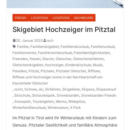
FREESKI
LOCATIONS
LOCATIONS
SNOWBOARD
Skigebiet Hochzeiger im Pitztal
20. Januar 2023
rsch
Familie
,
Familienskigebiet
,
Familienskiurlaub
,
Familienurlaub
,
Familienwinter
,
Familienwinterurlaub
,
Freeridemöglichkeiten
,
Freeriden
,
freeski
,
Glacier
,
Gletscher
,
Gletscherskifahren
,
Gletscherskigebiet
,
Hochzeiger
,
Kinderskischule
,
Musik
,
Paradies
,
Pitztal
,
Pitztaler
,
Pitztaler Gletscher
,
Rifflsee
,
Rifflsee und Hochzeiger sowie in der Nachbarschaft am
Kaunertaler Gletscher
,
rockt
,
Schnee
,
ski
,
Skifahren
,
Skigebiete
,
Skipass
,
Skipasskauf
,
Skischule
,
Skitourenpark
,
Snowboarden
,
Snowboarden Freeski
,
Snowpark
,
Tourengehen
,
Wenns
,
Wildspitze
,
Winterfamilienurlaub
,
Wintersaison
,
X Park
Im Pitztal in Tirol wird Ihr Winterurlaub mit Kindern zum
Genuss. Pitztaler Gastlichkeit und familiäre Atmosphäre