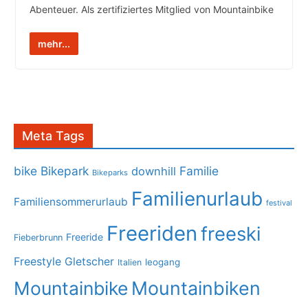
Abenteuer. Als zertifiziertes Mitglied von Mountainbike
mehr...
Meta Tags
bike
Bikepark
Familie
downhill
Bikeparks
Familienurlaub
Familiensommerurlaub
festival
Freeriden
freeski
Freeride
Fieberbrunn
Freestyle
Gletscher
leogang
Italien
Mountainbike
Mountainbiken