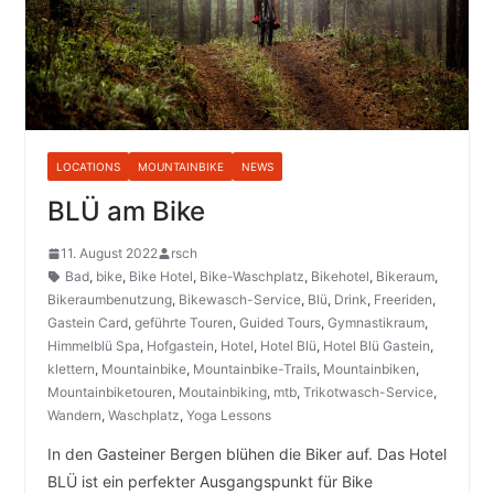
LOCATIONS
MOUNTAINBIKE
NEWS
BLÜ am Bike
11. August 2022
rsch
Bad
,
bike
,
Bike Hotel
,
Bike-Waschplatz
,
Bikehotel
,
Bikeraum
,
Bikeraumbenutzung
,
Bikewasch-Service
,
Blü
,
Drink
,
Freeriden
,
Gastein Card
,
geführte Touren
,
Guided Tours
,
Gymnastikraum
,
Himmelblü Spa
,
Hofgastein
,
Hotel
,
Hotel Blü
,
Hotel Blü Gastein
,
klettern
,
Mountainbike
,
Mountainbike-Trails
,
Mountainbiken
,
Mountainbiketouren
,
Moutainbiking
,
mtb
,
Trikotwasch-Service
,
Wandern
,
Waschplatz
,
Yoga Lessons
In den Gasteiner Bergen blühen die Biker auf. Das Hotel
BLÜ ist ein perfekter Ausgangspunkt für Bike