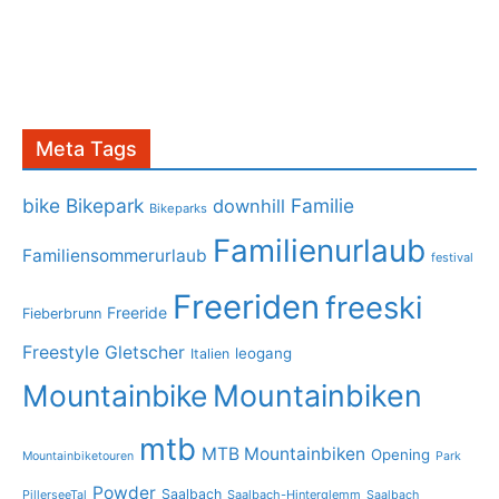
Meta Tags
bike
Bikepark
Familie
downhill
Bikeparks
Familienurlaub
Familiensommerurlaub
festival
Freeriden
freeski
Freeride
Fieberbrunn
Freestyle
Gletscher
leogang
Italien
Mountainbike
Mountainbiken
mtb
MTB Mountainbiken
Opening
Mountainbiketouren
Park
Powder
Saalbach
PillerseeTal
Saalbach-Hinterglemm
Saalbach