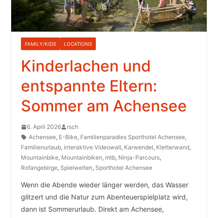
FAMILY/KIDS
LOCATIONS
Kinderlachen und
entspannte Eltern:
Sommer am Achensee
6. April 2026
rsch
Achensee
,
E-Bike
,
Familienparadies Sporthotel Achensee
,
Familienurlaub
,
interaktive Videowall
,
Karwendel
,
Kletterwand
,
Mountainbike
,
Mountainbiken
,
mtb
,
Ninja-Parcours
,
Rofangebirge
,
Spielwelten
,
Sporthotel Achensee
Wenn die Abende wieder länger werden, das Wasser
glitzert und die Natur zum Abenteuerspielplatz wird,
dann ist Sommerurlaub. Direkt am Achensee,