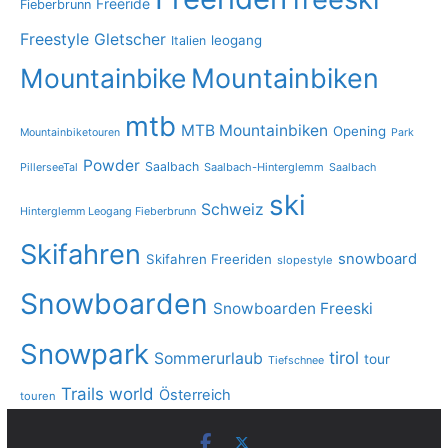
Freeride
Fieberbrunn
Freestyle
Gletscher
leogang
Italien
Mountainbike
Mountainbiken
mtb
MTB Mountainbiken
Opening
Mountainbiketouren
Park
Powder
Saalbach
PillerseeTal
Saalbach-Hinterglemm
Saalbach
ski
Schweiz
Hinterglemm Leogang Fieberbrunn
Skifahren
snowboard
Skifahren Freeriden
slopestyle
Snowboarden
Snowboarden Freeski
Snowpark
tirol
Sommerurlaub
tour
Tiefschnee
Trails
world
Österreich
touren