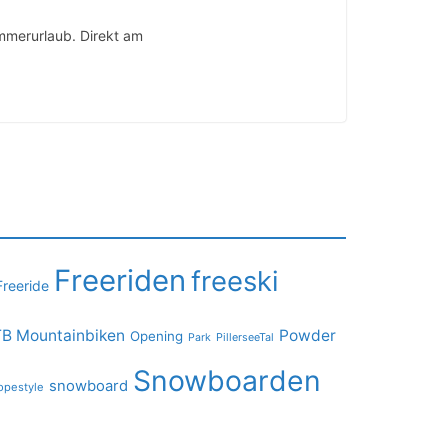
mmerurlaub. Direkt am
Freeriden
freeski
Freeride
B Mountainbiken
Powder
Opening
PillerseeTal
Park
Snowboarden
snowboard
opestyle