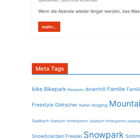
Spielwelten
,
Sporthotel Achensee
Wenn die Abende wieder länger werden, das Wasse
mehr...
Meta Tags
bike
Bikepark
Familie
downhill
Famil
Bikeparks
Mountai
Freestyle
Gletscher
leogang
Italien
Saalbach
Saalbach-Hinterglemm
Saalbach Hinterglemm Leogang
Snowpark
Snowboarden Freeski
Somme