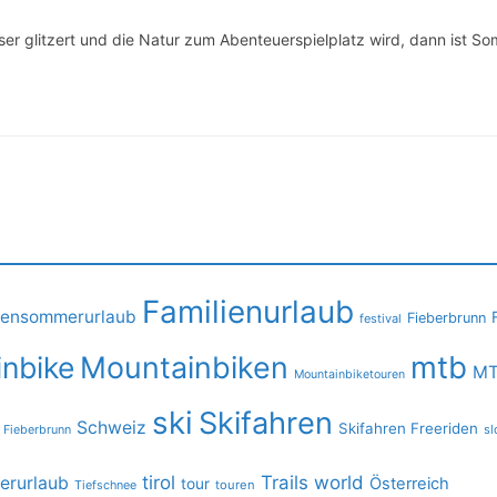
r glitzert und die Natur zum Abenteuerspielplatz wird, dann ist So
Familienurlaub
iensommerurlaub
Fieberbrunn
festival
mtb
nbike
Mountainbiken
MT
Mountainbiketouren
ski
Skifahren
Schweiz
Skifahren Freeriden
 Fieberbrunn
sl
tirol
Trails
world
rurlaub
Österreich
tour
Tiefschnee
touren