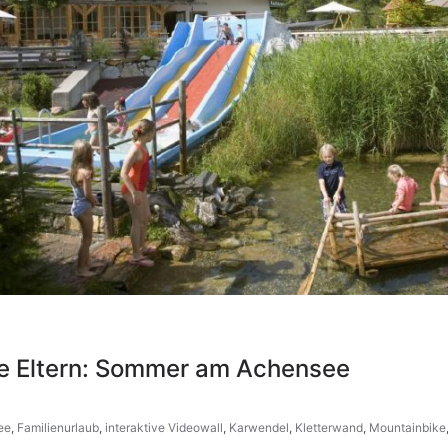
e Eltern: Sommer am Achensee
ee
,
Familienurlaub
,
interaktive Videowall
,
Karwendel
,
Kletterwand
,
Mountainbike