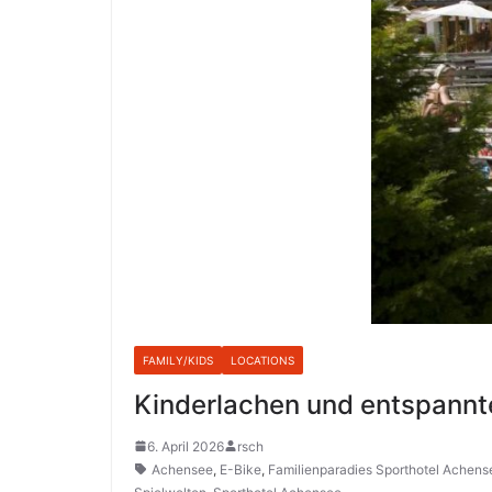
FAMILY/KIDS
LOCATIONS
Kinderlachen und entspannt
6. April 2026
rsch
Achensee
,
E-Bike
,
Familienparadies Sporthotel Achens