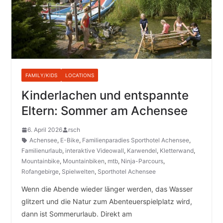
FAMILY/KIDS
LOCATIONS
Kinderlachen und entspannte
Eltern: Sommer am Achensee
6. April 2026
rsch
Achensee
,
E-Bike
,
Familienparadies Sporthotel Achensee
,
Familienurlaub
,
interaktive Videowall
,
Karwendel
,
Kletterwand
,
Mountainbike
,
Mountainbiken
,
mtb
,
Ninja-Parcours
,
Rofangebirge
,
Spielwelten
,
Sporthotel Achensee
Wenn die Abende wieder länger werden, das Wasser
glitzert und die Natur zum Abenteuerspielplatz wird,
dann ist Sommerurlaub. Direkt am