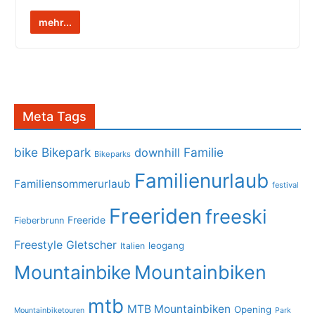
mehr...
Meta Tags
bike
Bikepark
Familie
downhill
Bikeparks
Familienurlaub
Familiensommerurlaub
festival
Freeriden
freeski
Freeride
Fieberbrunn
Freestyle
Gletscher
leogang
Italien
Mountainbike
Mountainbiken
mtb
MTB Mountainbiken
Opening
Mountainbiketouren
Park