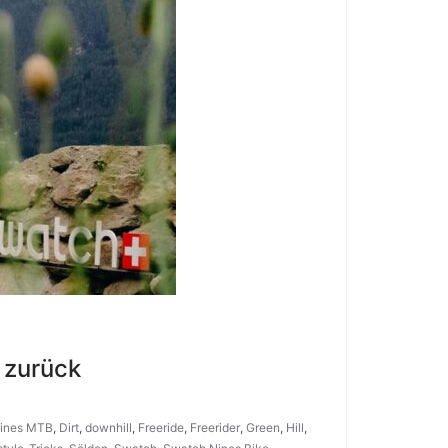
 zurück
Nines MTB
,
Dirt
,
downhill
,
Freeride
,
Freerider
,
Green
,
Hill
,