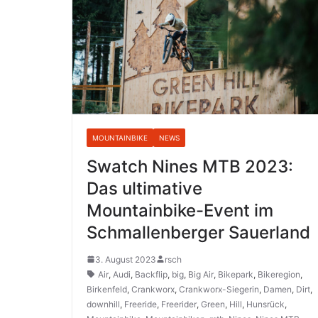
MOUNTAINBIKE
NEWS
Swatch Nines MTB 2023:
Das ultimative
Mountainbike-Event im
Schmallenberger Sauerland
3. August 2023
rsch
Air
,
Audi
,
Backflip
,
big
,
Big Air
,
Bikepark
,
Bikeregion
,
Birkenfeld
,
Crankworx
,
Crankworx-Siegerin
,
Damen
,
Dirt
,
downhill
,
Freeride
,
Freerider
,
Green
,
Hill
,
Hunsrück
,