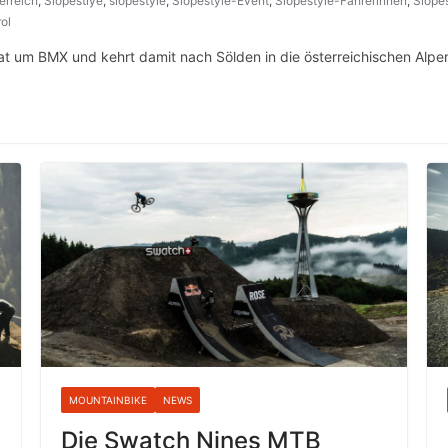
erreich
,
Slopestlye
,
slopestyle
,
Slopestyle-Event
,
Slopestyle-Fahrerinnen
,
Slopes
rol
at um BMX und kehrt damit nach Sölden in die österreichischen Alpe
MOUNTAINBIKE
NEWS
Die Swatch Nines MTB