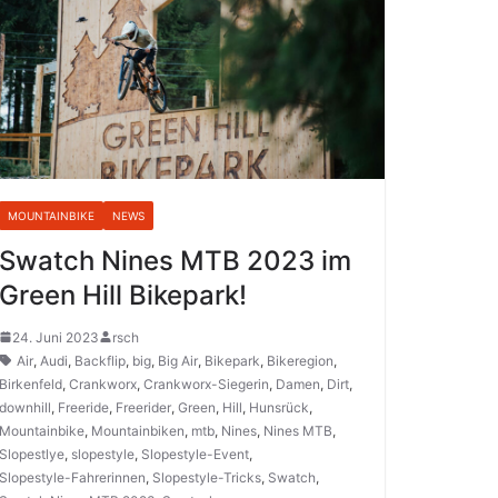
MOUNTAINBIKE
NEWS
Swatch Nines MTB 2023 im
Green Hill Bikepark!
24. Juni 2023
rsch
Air
,
Audi
,
Backflip
,
big
,
Big Air
,
Bikepark
,
Bikeregion
,
Birkenfeld
,
Crankworx
,
Crankworx-Siegerin
,
Damen
,
Dirt
,
downhill
,
Freeride
,
Freerider
,
Green
,
Hill
,
Hunsrück
,
Mountainbike
,
Mountainbiken
,
mtb
,
Nines
,
Nines MTB
,
Slopestlye
,
slopestyle
,
Slopestyle-Event
,
Slopestyle-Fahrerinnen
,
Slopestyle-Tricks
,
Swatch
,