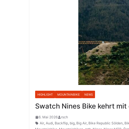
HIGHLIGHT
MOUNTAINBIKE
NEWS
Swatch Nines Bike kehrt mit
6. Mai 2026
rsch
Air
,
Audi
,
Backflip
,
big
,
Big Air
,
Bike Republic Sölden
,
Bi