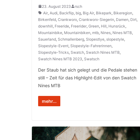
23. August 2023
rsch
Air
,
Audi
,
Backflip
,
big
,
Big Air
,
Bikepark
,
Bikeregion
,
Birkenfeld
,
Crankworx
,
Crankworx-Siegerin
,
Damen
,
Dirt
,
downhill
,
Freeride
,
Freerider
,
Green
,
Hill
,
Hunsrück
,
Mountainbike
,
Mountainbiken
,
mtb
,
Nines
,
Nines MTB
,
Sauerland
,
Schmallenberg
,
Slopestlye
,
slopestyle
,
Slopestyle-Event
,
Slopestyle-Fahrerinnen
,
Slopestyle-Tricks
,
Swatch
,
Swatch Nines MTB
,
Swatch Nines MTB 2023
,
Swatsch
Der Staub hat sich gelegt und die Pedale stehen
still – Zeit für das Highlight-Edit von den Swatch
Nines MTB
mehr...