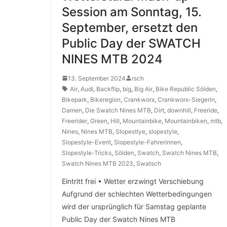
Session am Sonntag, 15.
September, ersetzt den
Public Day der SWATCH
NINES MTB 2024
13. September 2024
rsch
Air
,
Audi
,
Backflip
,
big
,
Big Air
,
Bike Republic Sölden
,
Bikepark
,
Bikeregion
,
Crankworx
,
Crankworx-Siegerin
,
Damen
,
Die Swatch Nines MTB
,
Dirt
,
downhill
,
Freeride
,
Freerider
,
Green
,
Hill
,
Mountainbike
,
Mountainbiken
,
mtb
,
Nines
,
Nines MTB
,
Slopestlye
,
slopestyle
,
Slopestyle-Event
,
Slopestyle-Fahrerinnen
,
Slopestyle-Tricks
,
Sölden
,
Swatch
,
Swatch Nines MTB
,
Swatch Nines MTB 2023
,
Swatsch
Eintritt frei • Wetter erzwingt Verschiebung
Aufgrund der schlechten Wetterbedingungen
wird der ursprünglich für Samstag geplante
Public Day der Swatch Nines MTB