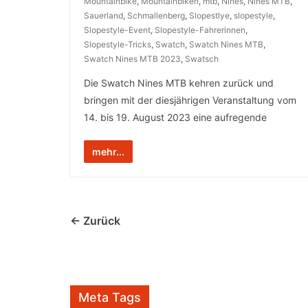
Mountainbike
,
Mountainbiken
,
mtb
,
Nines
,
Nines MTB
,
Sauerland
,
Schmallenberg
,
Slopestlye
,
slopestyle
,
Slopestyle-Event
,
Slopestyle-Fahrerinnen
,
Slopestyle-Tricks
,
Swatch
,
Swatch Nines MTB
,
Swatch Nines MTB 2023
,
Swatsch
Die Swatch Nines MTB kehren zurück und
bringen mit der diesjährigen Veranstaltung vom
14. bis 19. August 2023 eine aufregende
mehr...
← Zurück
Meta Tags