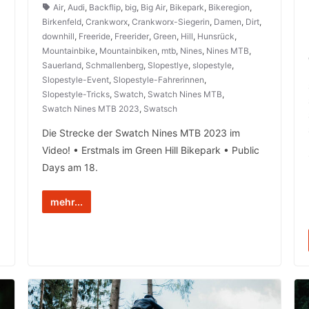
Air
,
Audi
,
Backflip
,
big
,
Big Air
,
Bikepark
,
Bikeregion
,
Birkenfeld
,
Crankworx
,
Crankworx-Siegerin
,
Damen
,
Dirt
,
downhill
,
Freeride
,
Freerider
,
Green
,
Hill
,
Hunsrück
,
Mountainbike
,
Mountainbiken
,
mtb
,
Nines
,
Nines MTB
,
Sauerland
,
Schmallenberg
,
Slopestlye
,
slopestyle
,
Slopestyle-Event
,
Slopestyle-Fahrerinnen
,
Slopestyle-Tricks
,
Swatch
,
Swatch Nines MTB
,
Swatch Nines MTB 2023
,
Swatsch
Die Strecke der Swatch Nines MTB 2023 im
Video! • Erstmals im Green Hill Bikepark • Public
Days am 18.
mehr...