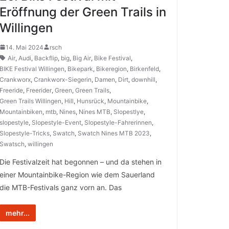
Eröffnung der Green Trails in
Willingen
14. Mai 2024
rsch
Air
,
Audi
,
Backflip
,
big
,
Big Air
,
Bike Festival
,
BIKE Festival Willingen
,
Bikepark
,
Bikeregion
,
Birkenfeld
,
Crankworx
,
Crankworx-Siegerin
,
Damen
,
Dirt
,
downhill
,
Freeride
,
Freerider
,
Green
,
Green Trails
,
Green Trails Willingen
,
Hill
,
Hunsrück
,
Mountainbike
,
Mountainbiken
,
mtb
,
Nines
,
Nines MTB
,
Slopestlye
,
slopestyle
,
Slopestyle-Event
,
Slopestyle-Fahrerinnen
,
Slopestyle-Tricks
,
Swatch
,
Swatch Nines MTB 2023
,
Swatsch
,
willingen
Die Festivalzeit hat begonnen – und da stehen in
einer Mountainbike-Region wie dem Sauerland
die MTB-Festivals ganz vorn an. Das
mehr...