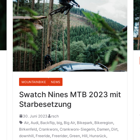
MOUNTAINBIKE
NEWS
Swatch Nines MTB 2023 mit
Starbesetzung
30. Juni 2023
rsch
Air
,
Audi
,
Backflip
,
big
,
Big Air
,
Bikepark
,
Bikeregion
,
Birkenfeld
,
Crankworx
,
Crankworx-Siegerin
,
Damen
,
Dirt
,
downhill
,
Freeride
,
Freerider
,
Green
,
Hill
,
Hunsrück
,