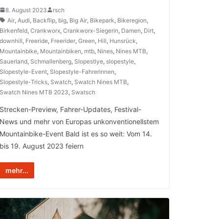
8. August 2023
rsch
Air
,
Audi
,
Backflip
,
big
,
Big Air
,
Bikepark
,
Bikeregion
,
Birkenfeld
,
Crankworx
,
Crankworx-Siegerin
,
Damen
,
Dirt
,
downhill
,
Freeride
,
Freerider
,
Green
,
Hill
,
Hunsrück
,
Mountainbike
,
Mountainbiken
,
mtb
,
Nines
,
Nines MTB
,
Sauerland
,
Schmallenberg
,
Slopestlye
,
slopestyle
,
Slopestyle-Event
,
Slopestyle-Fahrerinnen
,
Slopestyle-Tricks
,
Swatch
,
Swatch Nines MTB
,
Swatch Nines MTB 2023
,
Swatsch
Strecken-Preview, Fahrer-Updates, Festival-
News und mehr von Europas unkonventionellstem
Mountainbike-Event Bald ist es so weit: Vom 14.
bis 19. August 2023 feiern
mehr...