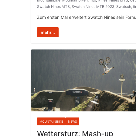
Mountainbike
,
Mountainbiken
,
mtb
,
Nines
,
Nines MTB
,
Öst
Swatch Nines MTB
,
Swatch Nines MTB 2023
,
Swatsch
,
ti
Zum ersten Mal erweitert Swatch Nines sein Form
mehr...
MOUNTAINBIKE
NEWS
Wettersturz: Mash-up