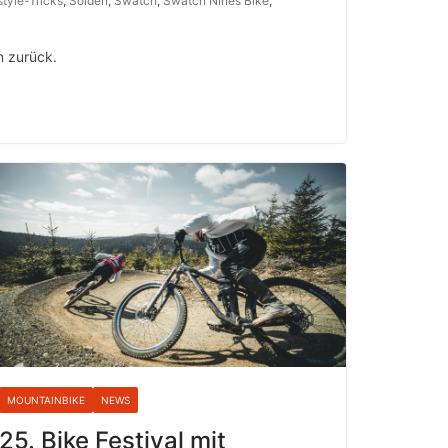
tyle-Tricks
,
Sölden
,
Swatch
,
Swatch Nines Bike
,
n zurück.
MOUNTAINBIKE
NEWS
25. Bike Festival mit