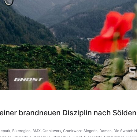
 einer brandneuen Disziplin nach Sölden
kepark
,
Bikeregion
,
BMX
,
Crankworx
,
Crankworx-Siegerin
,
Damen
,
Die Swatch 