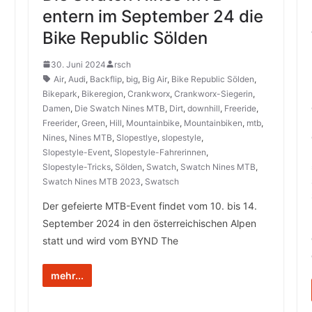
entern im September 24 die
Bike Republic Sölden
30. Juni 2024
rsch
Air
,
Audi
,
Backflip
,
big
,
Big Air
,
Bike Republic Sölden
,
Bikepark
,
Bikeregion
,
Crankworx
,
Crankworx-Siegerin
,
Damen
,
Die Swatch Nines MTB
,
Dirt
,
downhill
,
Freeride
,
Freerider
,
Green
,
Hill
,
Mountainbike
,
Mountainbiken
,
mtb
,
Nines
,
Nines MTB
,
Slopestlye
,
slopestyle
,
Slopestyle-Event
,
Slopestyle-Fahrerinnen
,
Slopestyle-Tricks
,
Sölden
,
Swatch
,
Swatch Nines MTB
,
Swatch Nines MTB 2023
,
Swatsch
Der gefeierte MTB-Event findet vom 10. bis 14.
September 2024 in den österreichischen Alpen
statt und wird vom BYND The
mehr...