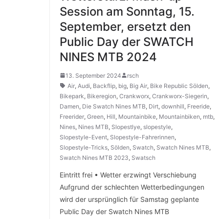
Session am Sonntag, 15.
September, ersetzt den
Public Day der SWATCH
NINES MTB 2024
13. September 2024
rsch
Air
,
Audi
,
Backflip
,
big
,
Big Air
,
Bike Republic Sölden
,
Bikepark
,
Bikeregion
,
Crankworx
,
Crankworx-Siegerin
,
Damen
,
Die Swatch Nines MTB
,
Dirt
,
downhill
,
Freeride
,
Freerider
,
Green
,
Hill
,
Mountainbike
,
Mountainbiken
,
mtb
,
Nines
,
Nines MTB
,
Slopestlye
,
slopestyle
,
Slopestyle-Event
,
Slopestyle-Fahrerinnen
,
Slopestyle-Tricks
,
Sölden
,
Swatch
,
Swatch Nines MTB
,
Swatch Nines MTB 2023
,
Swatsch
Eintritt frei • Wetter erzwingt Verschiebung
Aufgrund der schlechten Wetterbedingungen
wird der ursprünglich für Samstag geplante
Public Day der Swatch Nines MTB