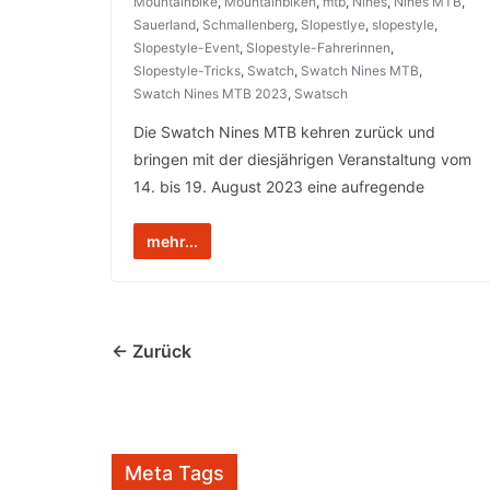
Mountainbike
,
Mountainbiken
,
mtb
,
Nines
,
Nines MTB
,
Sauerland
,
Schmallenberg
,
Slopestlye
,
slopestyle
,
Slopestyle-Event
,
Slopestyle-Fahrerinnen
,
Slopestyle-Tricks
,
Swatch
,
Swatch Nines MTB
,
Swatch Nines MTB 2023
,
Swatsch
Die Swatch Nines MTB kehren zurück und
bringen mit der diesjährigen Veranstaltung vom
14. bis 19. August 2023 eine aufregende
mehr...
← Zurück
Meta Tags