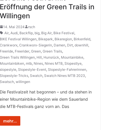
Eröffnung der Green Trails in
Willingen
14. Mai 2024
rsch
Air
,
Audi
,
Backflip
,
big
,
Big Air
,
Bike Festival
,
BIKE Festival Willingen
,
Bikepark
,
Bikeregion
,
Birkenfeld
,
Crankworx
,
Crankworx-Siegerin
,
Damen
,
Dirt
,
downhill
,
Freeride
,
Freerider
,
Green
,
Green Trails
,
Green Trails Willingen
,
Hill
,
Hunsrück
,
Mountainbike
,
Mountainbiken
,
mtb
,
Nines
,
Nines MTB
,
Slopestlye
,
slopestyle
,
Slopestyle-Event
,
Slopestyle-Fahrerinnen
,
Slopestyle-Tricks
,
Swatch
,
Swatch Nines MTB 2023
,
Swatsch
,
willingen
Die Festivalzeit hat begonnen – und da stehen in
einer Mountainbike-Region wie dem Sauerland
die MTB-Festivals ganz vorn an. Das
mehr...