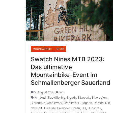
MOUNTAINBIKE
NEWS
Swatch Nines MTB 2023:
Das ultimative
Mountainbike-Event im
Schmallenberger Sauerland
3. August 2023
rsch
Air
,
Audi
,
Backflip
,
big
,
Big Air
,
Bikepark
,
Bikeregion
,
Birkenfeld
,
Crankworx
,
Crankworx-Siegerin
,
Damen
,
Dirt
,
downhill
,
Freeride
,
Freerider
,
Green
,
Hill
,
Hunsrück
,