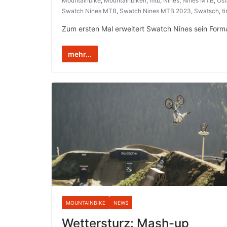
Mountainbike
,
Mountainbiken
,
mtb
,
Nines
,
Nines MTB
,
Öst
Swatch Nines MTB
,
Swatch Nines MTB 2023
,
Swatsch
,
ti
Zum ersten Mal erweitert Swatch Nines sein Form
mehr...
MOUNTAINBIKE
NEWS
Wettersturz: Mash-up