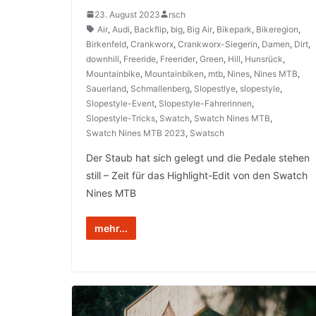
23. August 2023
rsch
Air
,
Audi
,
Backflip
,
big
,
Big Air
,
Bikepark
,
Bikeregion
,
Birkenfeld
,
Crankworx
,
Crankworx-Siegerin
,
Damen
,
Dirt
,
downhill
,
Freeride
,
Freerider
,
Green
,
Hill
,
Hunsrück
,
Mountainbike
,
Mountainbiken
,
mtb
,
Nines
,
Nines MTB
,
Sauerland
,
Schmallenberg
,
Slopestlye
,
slopestyle
,
Slopestyle-Event
,
Slopestyle-Fahrerinnen
,
Slopestyle-Tricks
,
Swatch
,
Swatch Nines MTB
,
Swatch Nines MTB 2023
,
Swatsch
Der Staub hat sich gelegt und die Pedale stehen
still – Zeit für das Highlight-Edit von den Swatch
Nines MTB
mehr...