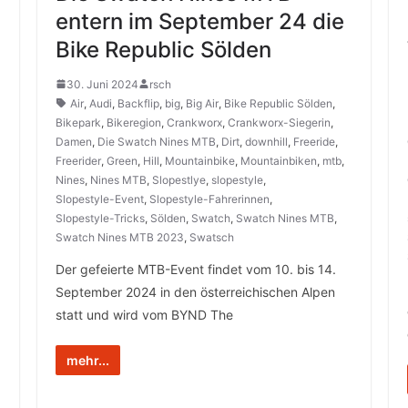
entern im September 24 die
Bike Republic Sölden
30. Juni 2024
rsch
Air
,
Audi
,
Backflip
,
big
,
Big Air
,
Bike Republic Sölden
,
Bikepark
,
Bikeregion
,
Crankworx
,
Crankworx-Siegerin
,
Damen
,
Die Swatch Nines MTB
,
Dirt
,
downhill
,
Freeride
,
Freerider
,
Green
,
Hill
,
Mountainbike
,
Mountainbiken
,
mtb
,
Nines
,
Nines MTB
,
Slopestlye
,
slopestyle
,
Slopestyle-Event
,
Slopestyle-Fahrerinnen
,
Slopestyle-Tricks
,
Sölden
,
Swatch
,
Swatch Nines MTB
,
Swatch Nines MTB 2023
,
Swatsch
Der gefeierte MTB-Event findet vom 10. bis 14.
September 2024 in den österreichischen Alpen
statt und wird vom BYND The
mehr...