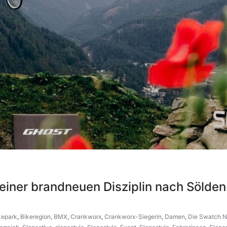
 einer brandneuen Disziplin nach Sölden
kepark
,
Bikeregion
,
BMX
,
Crankworx
,
Crankworx-Siegerin
,
Damen
,
Die Swatch 