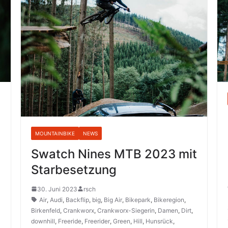
MOUNTAINBIKE
NEWS
Swatch Nines MTB 2023 mit
Starbesetzung
30. Juni 2023
rsch
Air
,
Audi
,
Backflip
,
big
,
Big Air
,
Bikepark
,
Bikeregion
,
Birkenfeld
,
Crankworx
,
Crankworx-Siegerin
,
Damen
,
Dirt
,
downhill
,
Freeride
,
Freerider
,
Green
,
Hill
,
Hunsrück
,