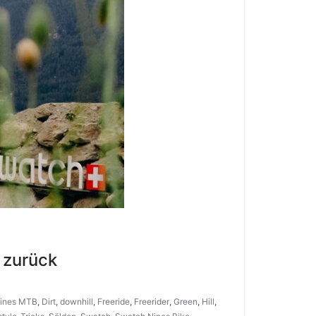
 zurück
Nines MTB
,
Dirt
,
downhill
,
Freeride
,
Freerider
,
Green
,
Hill
,