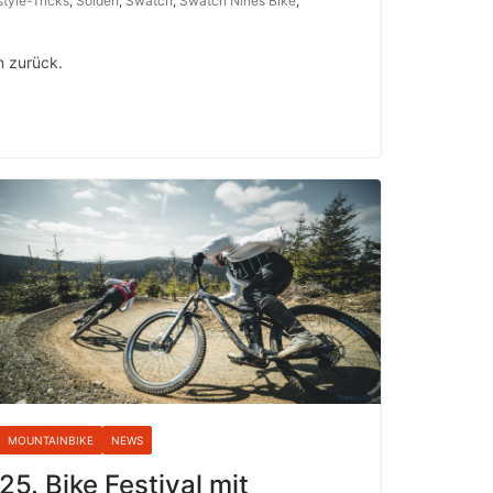
tyle-Tricks
,
Sölden
,
Swatch
,
Swatch Nines Bike
,
n zurück.
MOUNTAINBIKE
NEWS
25. Bike Festival mit