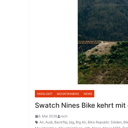
HIGHLIGHT
MOUNTAINBIKE
NEWS
Swatch Nines Bike kehrt mit
6. Mai 2026
rsch
Air
,
Audi
,
Backflip
,
big
,
Big Air
,
Bike Republic Sölden
,
Bi