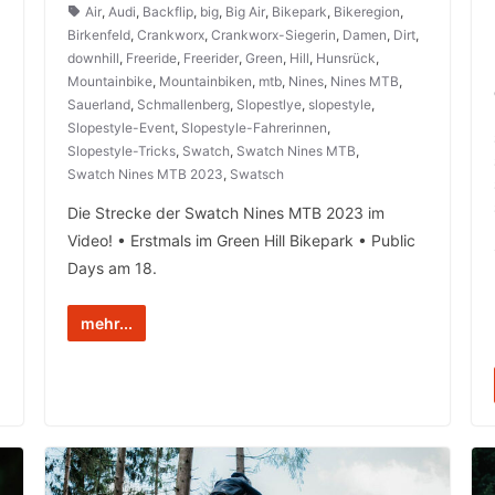
Air
,
Audi
,
Backflip
,
big
,
Big Air
,
Bikepark
,
Bikeregion
,
Birkenfeld
,
Crankworx
,
Crankworx-Siegerin
,
Damen
,
Dirt
,
downhill
,
Freeride
,
Freerider
,
Green
,
Hill
,
Hunsrück
,
Mountainbike
,
Mountainbiken
,
mtb
,
Nines
,
Nines MTB
,
Sauerland
,
Schmallenberg
,
Slopestlye
,
slopestyle
,
Slopestyle-Event
,
Slopestyle-Fahrerinnen
,
Slopestyle-Tricks
,
Swatch
,
Swatch Nines MTB
,
Swatch Nines MTB 2023
,
Swatsch
Die Strecke der Swatch Nines MTB 2023 im
Video! • Erstmals im Green Hill Bikepark • Public
Days am 18.
mehr...