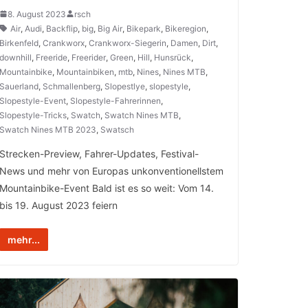
8. August 2023
rsch
Air
,
Audi
,
Backflip
,
big
,
Big Air
,
Bikepark
,
Bikeregion
,
Birkenfeld
,
Crankworx
,
Crankworx-Siegerin
,
Damen
,
Dirt
,
downhill
,
Freeride
,
Freerider
,
Green
,
Hill
,
Hunsrück
,
Mountainbike
,
Mountainbiken
,
mtb
,
Nines
,
Nines MTB
,
Sauerland
,
Schmallenberg
,
Slopestlye
,
slopestyle
,
Slopestyle-Event
,
Slopestyle-Fahrerinnen
,
Slopestyle-Tricks
,
Swatch
,
Swatch Nines MTB
,
Swatch Nines MTB 2023
,
Swatsch
Strecken-Preview, Fahrer-Updates, Festival-
News und mehr von Europas unkonventionellstem
Mountainbike-Event Bald ist es so weit: Vom 14.
bis 19. August 2023 feiern
mehr...