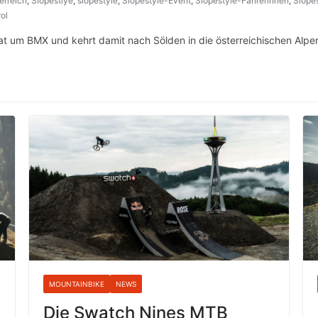
erreich
,
Slopestlye
,
slopestyle
,
Slopestyle-Event
,
Slopestyle-Fahrerinnen
,
Slopes
rol
at um BMX und kehrt damit nach Sölden in die österreichischen Alpe
MOUNTAINBIKE
NEWS
Die Swatch Nines MTB