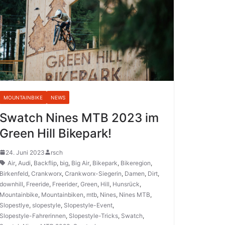
MOUNTAINBIKE
NEWS
Swatch Nines MTB 2023 im
Green Hill Bikepark!
24. Juni 2023
rsch
Air
,
Audi
,
Backflip
,
big
,
Big Air
,
Bikepark
,
Bikeregion
,
Birkenfeld
,
Crankworx
,
Crankworx-Siegerin
,
Damen
,
Dirt
,
downhill
,
Freeride
,
Freerider
,
Green
,
Hill
,
Hunsrück
,
Mountainbike
,
Mountainbiken
,
mtb
,
Nines
,
Nines MTB
,
Slopestlye
,
slopestyle
,
Slopestyle-Event
,
Slopestyle-Fahrerinnen
,
Slopestyle-Tricks
,
Swatch
,