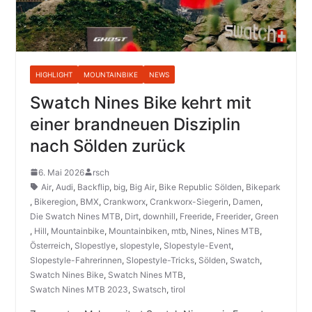
HIGHLIGHT
MOUNTAINBIKE
NEWS
Swatch Nines Bike kehrt mit
einer brandneuen Disziplin
nach Sölden zurück
6. Mai 2026
rsch
Air
,
Audi
,
Backflip
,
big
,
Big Air
,
Bike Republic Sölden
,
Bikepark
,
Bikeregion
,
BMX
,
Crankworx
,
Crankworx-Siegerin
,
Damen
,
Die Swatch Nines MTB
,
Dirt
,
downhill
,
Freeride
,
Freerider
,
Green
,
Hill
,
Mountainbike
,
Mountainbiken
,
mtb
,
Nines
,
Nines MTB
,
Österreich
,
Slopestlye
,
slopestyle
,
Slopestyle-Event
,
Slopestyle-Fahrerinnen
,
Slopestyle-Tricks
,
Sölden
,
Swatch
,
Swatch Nines Bike
,
Swatch Nines MTB
,
Swatch Nines MTB 2023
,
Swatsch
,
tirol