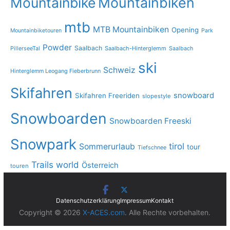
Mountainbike
Mountainbiken
mtb
MTB Mountainbiken
Opening
Mountainbiketouren
Park
Powder
Saalbach
PillerseeTal
Saalbach-Hinterglemm
Saalbach
ski
Schweiz
Hinterglemm Leogang Fieberbrunn
Skifahren
snowboard
Skifahren Freeriden
slopestyle
Snowboarden
Snowboarden Freeski
Snowpark
tirol
Sommerurlaub
tour
Tiefschnee
Trails
world
Österreich
touren
Datenschutzerklärung
Impressum
Kontakt
Copyright © 2026
X-ACES.com
. Alle Rechte vorbehalten.