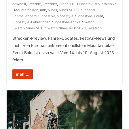
downhill
,
Freeride
,
Freerider
,
Green
,
Hill
,
Hunsrück
,
Mountainbike
,
Mountainbiken
,
mtb
,
Nines
,
Nines MTB
,
Sauerland
,
Schmallenberg
,
Slopestlye
,
slopestyle
,
Slopestyle-Event
,
Slopestyle-Fahrerinnen
,
Slopestyle-Tricks
,
Swatch
,
Swatch Nines MTB
,
Swatch Nines MTB 2023
,
Swatsch
Strecken-Preview, Fahrer-Updates, Festival-News und
mehr von Europas unkonventionellstem Mountainbike-
Event Bald ist es so weit: Vom 14. bis 19. August 2023
feiern
mehr...