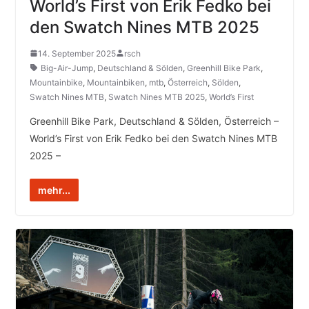
World’s First von Erik Fedko bei
den Swatch Nines MTB 2025
14. September 2025
rsch
Big-Air-Jump
,
Deutschland & Sölden
,
Greenhill Bike Park
,
Mountainbike
,
Mountainbiken
,
mtb
,
Österreich
,
Sölden
,
Swatch Nines MTB
,
Swatch Nines MTB 2025
,
World’s First
Greenhill Bike Park, Deutschland & Sölden, Österreich –
World’s First von Erik Fedko bei den Swatch Nines MTB
2025 –
mehr...