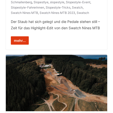
Schmallenberg
,
Slopestlye
,
slopestyle
,
Slopestyle-Event
,
Slopestyle-Fahrerinnen
,
Slopestyle-Tricks
,
Swatch
,
Swatch Nines MTB
,
Swatch Nines MTB 2023
,
Swatsch
Der Staub hat sich gelegt und die Pedale stehen still –
Zeit für das Highlight-Edit von den Swatch Nines MTB
mehr...