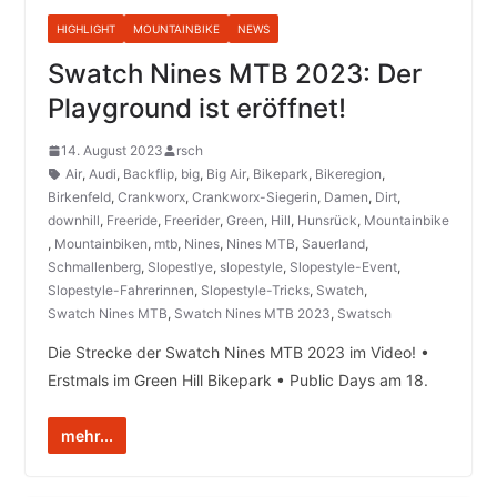
HIGHLIGHT
MOUNTAINBIKE
NEWS
Swatch Nines MTB 2023: Der
Playground ist eröffnet!
14. August 2023
rsch
Air
,
Audi
,
Backflip
,
big
,
Big Air
,
Bikepark
,
Bikeregion
,
Birkenfeld
,
Crankworx
,
Crankworx-Siegerin
,
Damen
,
Dirt
,
downhill
,
Freeride
,
Freerider
,
Green
,
Hill
,
Hunsrück
,
Mountainbike
,
Mountainbiken
,
mtb
,
Nines
,
Nines MTB
,
Sauerland
,
Schmallenberg
,
Slopestlye
,
slopestyle
,
Slopestyle-Event
,
Slopestyle-Fahrerinnen
,
Slopestyle-Tricks
,
Swatch
,
Swatch Nines MTB
,
Swatch Nines MTB 2023
,
Swatsch
Die Strecke der Swatch Nines MTB 2023 im Video! •
Erstmals im Green Hill Bikepark • Public Days am 18.
mehr...