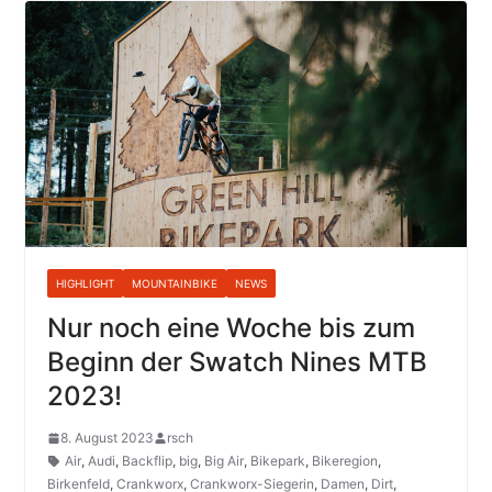
HIGHLIGHT
MOUNTAINBIKE
NEWS
Nur noch eine Woche bis zum
Beginn der Swatch Nines MTB
2023!
8. August 2023
rsch
Air
,
Audi
,
Backflip
,
big
,
Big Air
,
Bikepark
,
Bikeregion
,
Birkenfeld
,
Crankworx
,
Crankworx-Siegerin
,
Damen
,
Dirt
,