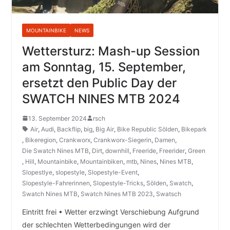
MOUNTAINBIKE
NEWS
Wettersturz: Mash-up Session
am Sonntag, 15. September,
ersetzt den Public Day der
SWATCH NINES MTB 2024
13. September 2024
rsch
Air
,
Audi
,
Backflip
,
big
,
Big Air
,
Bike Republic Sölden
,
Bikepark
,
Bikeregion
,
Crankworx
,
Crankworx-Siegerin
,
Damen
,
Die Swatch Nines MTB
,
Dirt
,
downhill
,
Freeride
,
Freerider
,
Green
,
Hill
,
Mountainbike
,
Mountainbiken
,
mtb
,
Nines
,
Nines MTB
,
Slopestlye
,
slopestyle
,
Slopestyle-Event
,
Slopestyle-Fahrerinnen
,
Slopestyle-Tricks
,
Sölden
,
Swatch
,
Swatch Nines MTB
,
Swatch Nines MTB 2023
,
Swatsch
Eintritt frei • Wetter erzwingt Verschiebung Aufgrund
der schlechten Wetterbedingungen wird der