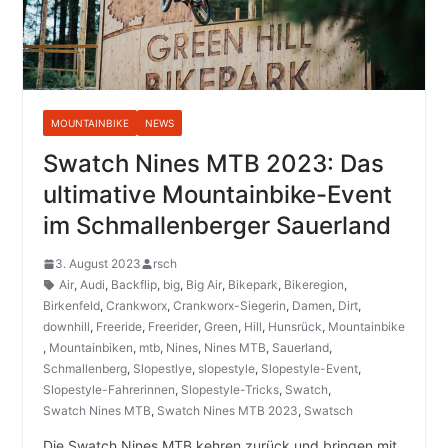
MOUNTAINBIKE
NEWS
Swatch Nines MTB 2023: Das
ultimative Mountainbike-Event
im Schmallenberger Sauerland
3. August 2023
rsch
Air
,
Audi
,
Backflip
,
big
,
Big Air
,
Bikepark
,
Bikeregion
,
Birkenfeld
,
Crankworx
,
Crankworx-Siegerin
,
Damen
,
Dirt
,
downhill
,
Freeride
,
Freerider
,
Green
,
Hill
,
Hunsrück
,
Mountainbike
,
Mountainbiken
,
mtb
,
Nines
,
Nines MTB
,
Sauerland
,
Schmallenberg
,
Slopestlye
,
slopestyle
,
Slopestyle-Event
,
Slopestyle-Fahrerinnen
,
Slopestyle-Tricks
,
Swatch
,
Swatch Nines MTB
,
Swatch Nines MTB 2023
,
Swatsch
Die Swatch Nines MTB kehren zurück und bringen mit