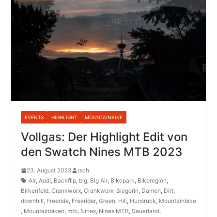
EVENTS
HIGHLIGHT
MOUNTAINBIKE
Vollgas: Der Highlight Edit von
den Swatch Nines MTB 2023
23. August 2023
rsch
Air
,
Audi
,
Backflip
,
big
,
Big Air
,
Bikepark
,
Bikeregion
,
Birkenfeld
,
Crankworx
,
Crankworx-Siegerin
,
Damen
,
Dirt
,
downhill
,
Freeride
,
Freerider
,
Green
,
Hill
,
Hunsrück
,
Mountainbike
,
Mountainbiken
,
mtb
,
Nines
,
Nines MTB
,
Sauerland
,