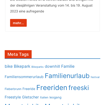
der diesjährigen Veranstaltung vom 14. bis 19. August
2023 eine aufregende
mehr...
Meta Tags
bike
Bikepark
Familie
downhill
Bikeparks
Familienurlaub
Familiensommerurlaub
festival
Freeriden
freeski
Freeride
Fieberbrunn
Freestyle
Gletscher
leogang
Italien