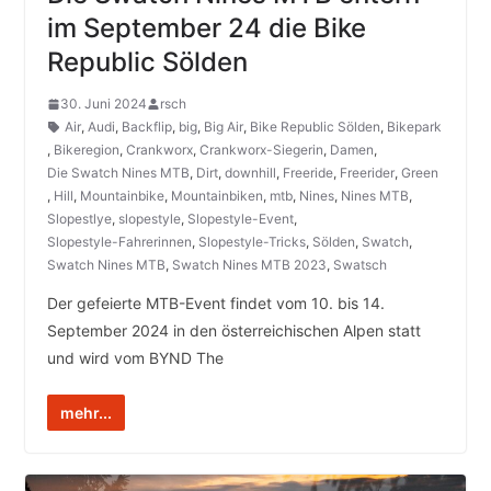
im September 24 die Bike
Republic Sölden
30. Juni 2024
rsch
Air
,
Audi
,
Backflip
,
big
,
Big Air
,
Bike Republic Sölden
,
Bikepark
,
Bikeregion
,
Crankworx
,
Crankworx-Siegerin
,
Damen
,
Die Swatch Nines MTB
,
Dirt
,
downhill
,
Freeride
,
Freerider
,
Green
,
Hill
,
Mountainbike
,
Mountainbiken
,
mtb
,
Nines
,
Nines MTB
,
Slopestlye
,
slopestyle
,
Slopestyle-Event
,
Slopestyle-Fahrerinnen
,
Slopestyle-Tricks
,
Sölden
,
Swatch
,
Swatch Nines MTB
,
Swatch Nines MTB 2023
,
Swatsch
Der gefeierte MTB-Event findet vom 10. bis 14.
September 2024 in den österreichischen Alpen statt
und wird vom BYND The
mehr...