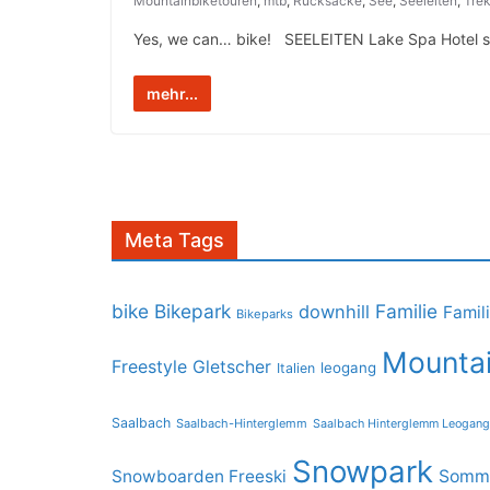
Mountainbiketouren
,
mtb
,
Rucksäcke
,
See
,
Seeleiten
,
Trek
Yes, we can… bike! ­­ ­ ­SEELEITEN Lake Spa Hotel 
mehr...
Meta Tags
bike
Bikepark
Familie
downhill
Famil
Bikeparks
Mountai
Freestyle
Gletscher
leogang
Italien
Saalbach
Saalbach-Hinterglemm
Saalbach Hinterglemm Leogang
Snowpark
Snowboarden Freeski
Somme