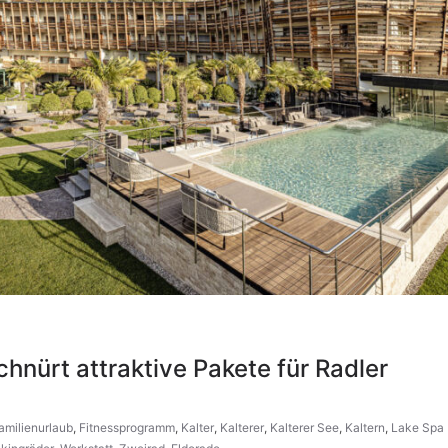
hnürt attraktive Pakete für Radler
amilienurlaub
,
Fitnessprogramm
,
Kalter
,
Kalterer
,
Kalterer See
,
Kaltern
,
Lake Spa 