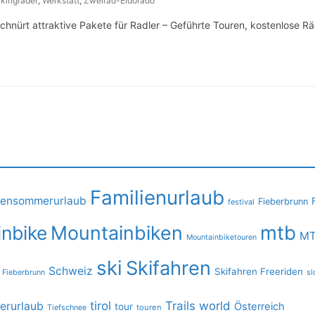
kingräder
,
Werkstatt
,
Zweirad-Eldorado
schnürt attraktive Pakete für Radler – Geführte Touren, kostenlose R
Familienurlaub
iensommerurlaub
Fieberbrunn
festival
mtb
nbike
Mountainbiken
MT
Mountainbiketouren
ski
Skifahren
Schweiz
Skifahren Freeriden
 Fieberbrunn
sl
tirol
Trails
world
rurlaub
Österreich
tour
Tiefschnee
touren