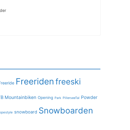
äder
Freeriden
freeski
Freeride
B Mountainbiken
Powder
Opening
PillerseeTal
Park
Snowboarden
snowboard
opestyle