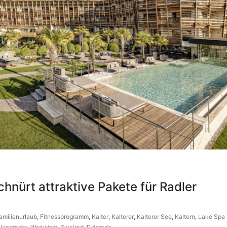
hnürt attraktive Pakete für Radler
amilienurlaub
,
Fitnessprogramm
,
Kalter
,
Kalterer
,
Kalterer See
,
Kaltern
,
Lake Spa 