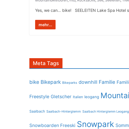
Mountainbiketouren
,
mtb
,
Rucksäcke
,
See
,
Seeleiten
,
Trek
Yes, we can… bike! ­­ ­ ­SEELEITEN Lake Spa Hotel 
mehr...
Meta Tags
bike
Bikepark
Familie
downhill
Famil
Bikeparks
Mountai
Freestyle
Gletscher
leogang
Italien
Saalbach
Saalbach-Hinterglemm
Saalbach Hinterglemm Leogang
Snowpark
Snowboarden Freeski
Somme