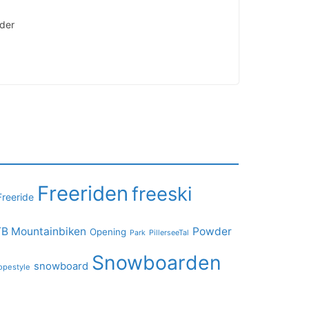
äder
Freeriden
freeski
Freeride
B Mountainbiken
Powder
Opening
PillerseeTal
Park
Snowboarden
snowboard
opestyle