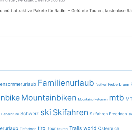
kingräder
,
Werkstatt
,
Zweirad-Eldorado
schnürt attraktive Pakete für Radler – Geführte Touren, kostenlose R
Familienurlaub
iensommerurlaub
Fieberbrunn
festival
mtb
nbike
Mountainbiken
MT
Mountainbiketouren
ski
Skifahren
Schweiz
Skifahren Freeriden
 Fieberbrunn
sl
tirol
Trails
world
rurlaub
Österreich
tour
Tiefschnee
touren