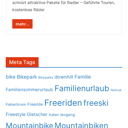
schnürt attraktive Pakete für Radler – Geführte Touren,
kostenlose Räder
mehr...
Meta Tags
bike
Bikepark
Familie
downhill
Bikeparks
Familienurlaub
Familiensommerurlaub
festival
Freeriden
freeski
Freeride
Fieberbrunn
Freestyle
Gletscher
leogang
Italien
Mountainbike
Mountainbiken