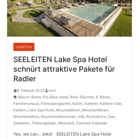
LIFESTYLE
SEELEITEN Lake Spa Hotel
schnürt attraktive Pakete für
Radler
8. Februar 2023
rsch
Bauch-Beine-Po
,
Bike-Areal
,
Bike-Räumen
,
E-Biken
,
Familienurlaub
,
Fitnessprogramm
,
Kalter
,
Kalterer
,
Kalterer See
,
Kaltern
,
Lake Spa Hotel
,
Mountaibiken
,
Mountainbiken
,
Mountainbikes
,
Mountainbiketouren
,
mtb
,
Rucksäcke
,
See
,
Seeleiten
,
Trekkingräder
,
Werkstatt
,
Zweirad-Eldorado
Yes, we can… bike! ­­ ­ ­SEELEITEN Lake Spa Hotel