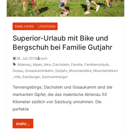
FAMILY/KIDS
LOCATIONS
Superior-Urlaub mit Bike und
Bergschuh bei Familie Gutjahr
26. Juli 2019
rsch
Abtenau
,
Alpen
,
bike
,
Dachstein
,
Familie
,
Familienurlaub
,
Gosau
,
Gosaukammbahn
,
Gutjahr
,
Mountainbike
,
Mountainbiken
,
mtb
,
Salzburger
,
Salzkammergut
Tennengebirge, Dachstein und Gosaukamm sind die
markanten Gipfel, die das malerische Abtenau 50
Kilometer südlich von Salzburg umrahmen. Die
perfekte
mehr...