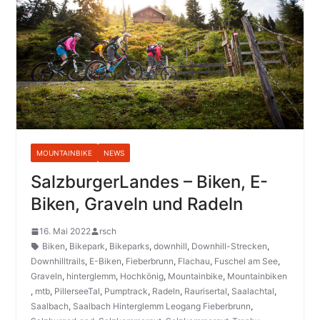
MOUNTAINBIKE
NEWS
SalzburgerLandes – Biken, E-
Biken, Graveln und Radeln
16. Mai 2022
rsch
Biken
,
Bikepark
,
Bikeparks
,
downhill
,
Downhill-Strecken
,
Downhilltrails
,
E-Biken
,
Fieberbrunn
,
Flachau
,
Fuschel am See
,
Graveln
,
hinterglemm
,
Hochkönig
,
Mountainbike
,
Mountainbiken
,
mtb
,
PillerseeTal
,
Pumptrack
,
Radeln
,
Raurisertal
,
Saalachtal
,
Saalbach
,
Saalbach Hinterglemm Leogang Fieberbrunn
,