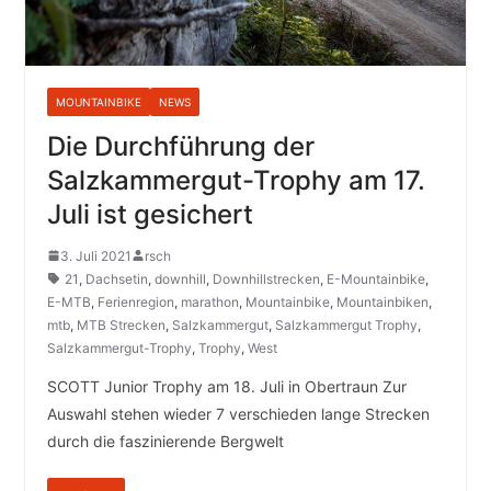
MOUNTAINBIKE
NEWS
Die Durchführung der
Salzkammergut-Trophy am 17.
Juli ist gesichert
3. Juli 2021
rsch
21
,
Dachsetin
,
downhill
,
Downhillstrecken
,
E-Mountainbike
,
E-MTB
,
Ferienregion
,
marathon
,
Mountainbike
,
Mountainbiken
,
mtb
,
MTB Strecken
,
Salzkammergut
,
Salzkammergut Trophy
,
Salzkammergut-Trophy
,
Trophy
,
West
SCOTT Junior Trophy am 18. Juli in Obertraun Zur
Auswahl stehen wieder 7 verschieden lange Strecken
durch die faszinierende Bergwelt