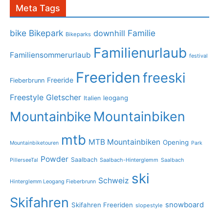
Meta Tags
bike
Bikepark
Familie
downhill
Bikeparks
Familienurlaub
Familiensommerurlaub
festival
Freeriden
freeski
Freeride
Fieberbrunn
Freestyle
Gletscher
leogang
Italien
Mountainbike
Mountainbiken
mtb
MTB Mountainbiken
Opening
Mountainbiketouren
Park
Powder
Saalbach
PillerseeTal
Saalbach-Hinterglemm
Saalbach
ski
Schweiz
Hinterglemm Leogang Fieberbrunn
Skifahren
snowboard
Skifahren Freeriden
slopestyle