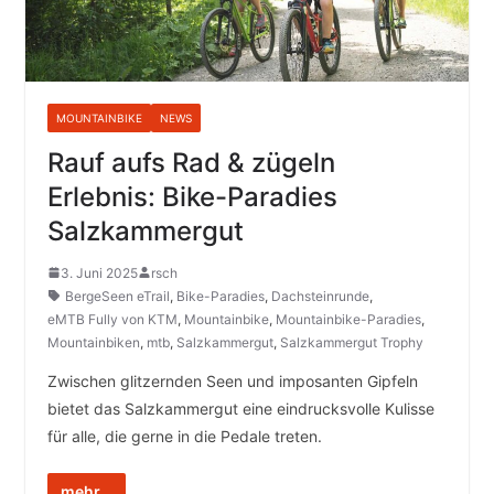
MOUNTAINBIKE
NEWS
Rauf aufs Rad & zügeln
Erlebnis: Bike-Paradies
Salzkammergut
3. Juni 2025
rsch
BergeSeen eTrail
,
Bike-Paradies
,
Dachsteinrunde
,
eMTB Fully von KTM
,
Mountainbike
,
Mountainbike-Paradies
,
Mountainbiken
,
mtb
,
Salzkammergut
,
Salzkammergut Trophy
Zwischen glitzernden Seen und imposanten Gipfeln
bietet das Salzkammergut eine eindrucksvolle Kulisse
für alle, die gerne in die Pedale treten.
mehr...