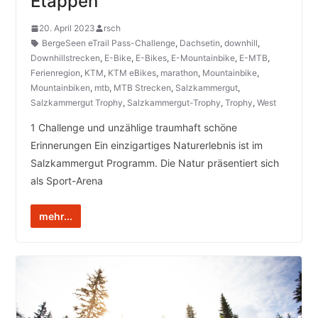
Etappen
20. April 2023
rsch
BergeSeen eTrail Pass-Challenge
,
Dachsetin
,
downhill
,
Downhillstrecken
,
E-Bike
,
E-Bikes
,
E-Mountainbike
,
E-MTB
,
Ferienregion
,
KTM
,
KTM eBikes
,
marathon
,
Mountainbike
,
Mountainbiken
,
mtb
,
MTB Strecken
,
Salzkammergut
,
Salzkammergut Trophy
,
Salzkammergut-Trophy
,
Trophy
,
West
1 Challenge und unzählige traumhaft schöne
Erinnerungen Ein einzigartiges Naturerlebnis ist im
Salzkammergut Programm. Die Natur präsentiert sich
als Sport-Arena
mehr...