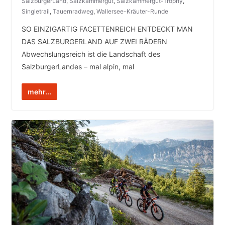
SalzburgerLand
,
Salzkammergut
,
Salzkammergut-Trophy
,
Singletrail
,
Tauernradweg
,
Wallersee-Kräuter-Runde
SO EINZIGARTIG FACETTENREICH ENTDECKT MAN
DAS SALZBURGERLAND AUF ZWEI RÄDERN
Abwechslungsreich ist die Landschaft des
SalzburgerLandes – mal alpin, mal
mehr...