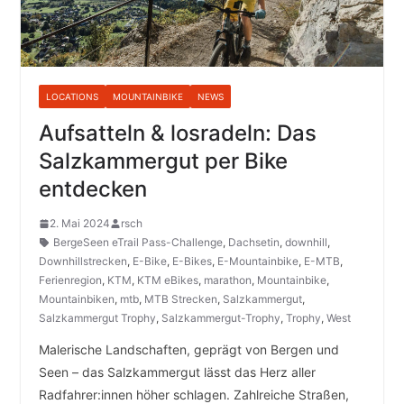
LOCATIONS
MOUNTAINBIKE
NEWS
Aufsatteln & losradeln: Das
Salzkammergut per Bike
entdecken
2. Mai 2024
rsch
BergeSeen eTrail Pass-Challenge
,
Dachsetin
,
downhill
,
Downhillstrecken
,
E-Bike
,
E-Bikes
,
E-Mountainbike
,
E-MTB
,
Ferienregion
,
KTM
,
KTM eBikes
,
marathon
,
Mountainbike
,
Mountainbiken
,
mtb
,
MTB Strecken
,
Salzkammergut
,
Salzkammergut Trophy
,
Salzkammergut-Trophy
,
Trophy
,
West
Malerische Landschaften, geprägt von Bergen und
Seen – das Salzkammergut lässt das Herz aller
Radfahrer:innen höher schlagen. Zahlreiche Straßen,