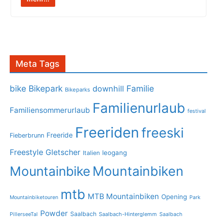
Meta Tags
bike
Bikepark
Familie
downhill
Bikeparks
Familienurlaub
Familiensommerurlaub
festival
Freeriden
freeski
Freeride
Fieberbrunn
Freestyle
Gletscher
leogang
Italien
Mountainbike
Mountainbiken
mtb
MTB Mountainbiken
Opening
Mountainbiketouren
Park
Powder
Saalbach
PillerseeTal
Saalbach-Hinterglemm
Saalbach