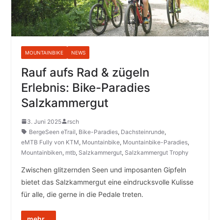
MOUNTAINBIKE
NEWS
Rauf aufs Rad & zügeln
Erlebnis: Bike-Paradies
Salzkammergut
3. Juni 2025
rsch
BergeSeen eTrail
,
Bike-Paradies
,
Dachsteinrunde
,
eMTB Fully von KTM
,
Mountainbike
,
Mountainbike-Paradies
,
Mountainbiken
,
mtb
,
Salzkammergut
,
Salzkammergut Trophy
Zwischen glitzernden Seen und imposanten Gipfeln
bietet das Salzkammergut eine eindrucksvolle Kulisse
für alle, die gerne in die Pedale treten.
mehr...