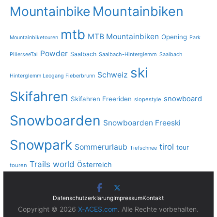
Mountainbike
Mountainbiken
mtb
MTB Mountainbiken
Opening
Mountainbiketouren
Park
Powder
Saalbach
PillerseeTal
Saalbach-Hinterglemm
Saalbach
ski
Schweiz
Hinterglemm Leogang Fieberbrunn
Skifahren
snowboard
Skifahren Freeriden
slopestyle
Snowboarden
Snowboarden Freeski
Snowpark
tirol
Sommerurlaub
tour
Tiefschnee
Trails
world
Österreich
touren
Datenschutzerklärung
Impressum
Kontakt
Copyright © 2026
X-ACES.com
. Alle Rechte vorbehalten.