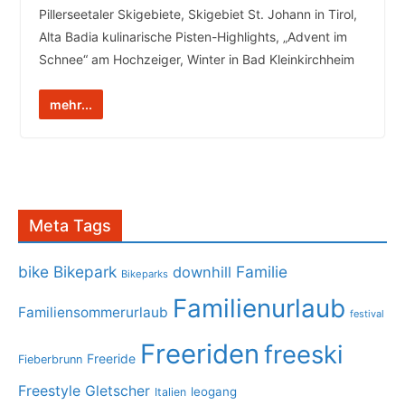
Pillerseetaler Skigebiete, Skigebiet St. Johann in Tirol,
Alta Badia kulinarische Pisten-Highlights, „Advent im
Schnee“ am Hochzeiger, Winter in Bad Kleinkirchheim
mehr...
Meta Tags
bike
Bikepark
Familie
downhill
Bikeparks
Familienurlaub
Familiensommerurlaub
festival
Freeriden
freeski
Freeride
Fieberbrunn
Freestyle
Gletscher
leogang
Italien