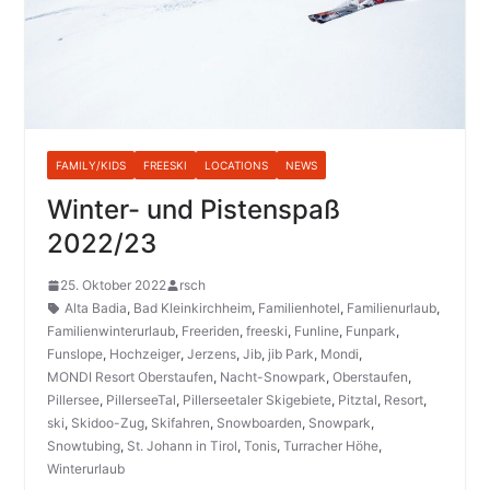
FAMILY/KIDS
FREESKI
LOCATIONS
NEWS
Winter- und Pistenspaß
2022/23
25. Oktober 2022
rsch
Alta Badia
,
Bad Kleinkirchheim
,
Familienhotel
,
Familienurlaub
,
Familienwinterurlaub
,
Freeriden
,
freeski
,
Funline
,
Funpark
,
Funslope
,
Hochzeiger
,
Jerzens
,
Jib
,
jib Park
,
Mondi
,
MONDI Resort Oberstaufen
,
Nacht-Snowpark
,
Oberstaufen
,
Pillersee
,
PillerseeTal
,
Pillerseetaler Skigebiete
,
Pitztal
,
Resort
,
ski
,
Skidoo-Zug
,
Skifahren
,
Snowboarden
,
Snowpark
,
Snowtubing
,
St. Johann in Tirol
,
Tonis
,
Turracher Höhe
,
Winterurlaub