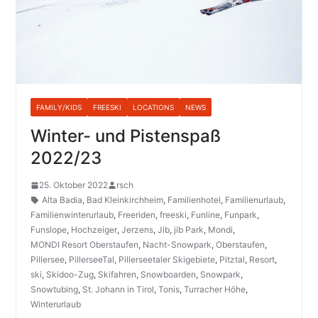
FAMILY/KIDS
FREESKI
LOCATIONS
NEWS
Winter- und Pistenspaß
2022/23
25. Oktober 2022
rsch
Alta Badia
,
Bad Kleinkirchheim
,
Familienhotel
,
Familienurlaub
,
Familienwinterurlaub
,
Freeriden
,
freeski
,
Funline
,
Funpark
,
Funslope
,
Hochzeiger
,
Jerzens
,
Jib
,
jib Park
,
Mondi
,
MONDI Resort Oberstaufen
,
Nacht-Snowpark
,
Oberstaufen
,
Pillersee
,
PillerseeTal
,
Pillerseetaler Skigebiete
,
Pitztal
,
Resort
,
ski
,
Skidoo-Zug
,
Skifahren
,
Snowboarden
,
Snowpark
,
Snowtubing
,
St. Johann in Tirol
,
Tonis
,
Turracher Höhe
,
Winterurlaub