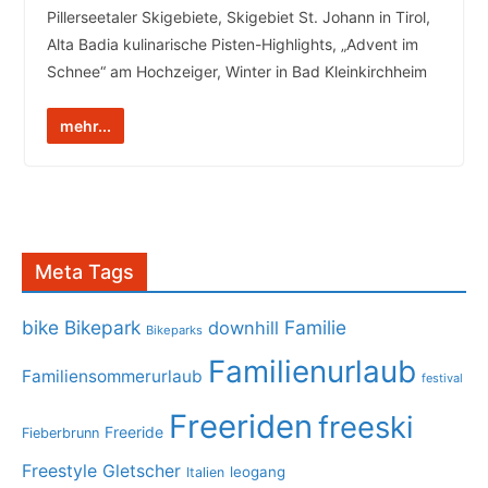
Pillerseetaler Skigebiete, Skigebiet St. Johann in Tirol,
Alta Badia kulinarische Pisten-Highlights, „Advent im
Schnee“ am Hochzeiger, Winter in Bad Kleinkirchheim
mehr...
Meta Tags
bike
Bikepark
Familie
downhill
Bikeparks
Familienurlaub
Familiensommerurlaub
festival
Freeriden
freeski
Freeride
Fieberbrunn
Freestyle
Gletscher
leogang
Italien