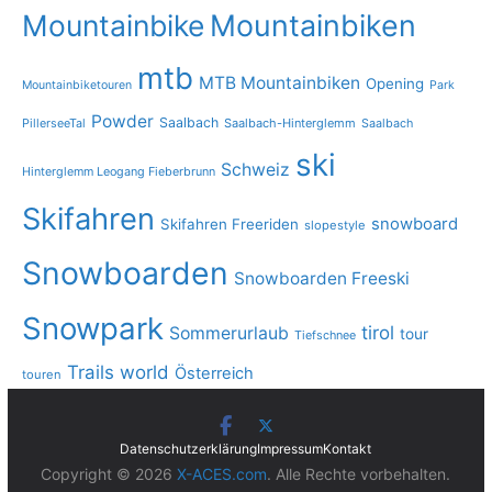
Mountainbike
Mountainbiken
mtb
MTB Mountainbiken
Opening
Mountainbiketouren
Park
Powder
Saalbach
PillerseeTal
Saalbach-Hinterglemm
Saalbach
ski
Schweiz
Hinterglemm Leogang Fieberbrunn
Skifahren
snowboard
Skifahren Freeriden
slopestyle
Snowboarden
Snowboarden Freeski
Snowpark
tirol
Sommerurlaub
tour
Tiefschnee
Trails
world
Österreich
touren
Datenschutzerklärung
Impressum
Kontakt
Copyright © 2026
X-ACES.com
. Alle Rechte vorbehalten.