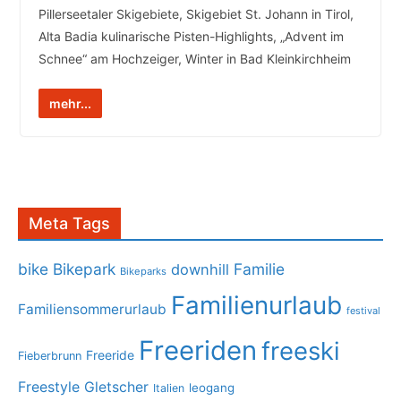
Pillerseetaler Skigebiete, Skigebiet St. Johann in Tirol,
Alta Badia kulinarische Pisten-Highlights, „Advent im
Schnee“ am Hochzeiger, Winter in Bad Kleinkirchheim
mehr...
Meta Tags
bike
Bikepark
Familie
downhill
Bikeparks
Familienurlaub
Familiensommerurlaub
festival
Freeriden
freeski
Freeride
Fieberbrunn
Freestyle
Gletscher
leogang
Italien