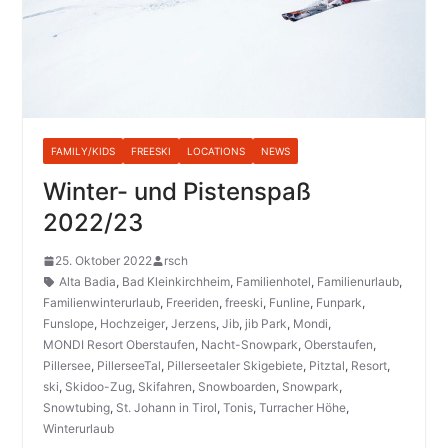
FAMILY/KIDS
FREESKI
LOCATIONS
NEWS
Winter- und Pistenspaß
2022/23
25. Oktober 2022
rsch
Alta Badia
,
Bad Kleinkirchheim
,
Familienhotel
,
Familienurlaub
,
Familienwinterurlaub
,
Freeriden
,
freeski
,
Funline
,
Funpark
,
Funslope
,
Hochzeiger
,
Jerzens
,
Jib
,
jib Park
,
Mondi
,
MONDI Resort Oberstaufen
,
Nacht-Snowpark
,
Oberstaufen
,
Pillersee
,
PillerseeTal
,
Pillerseetaler Skigebiete
,
Pitztal
,
Resort
,
ski
,
Skidoo-Zug
,
Skifahren
,
Snowboarden
,
Snowpark
,
Snowtubing
,
St. Johann in Tirol
,
Tonis
,
Turracher Höhe
,
Winterurlaub