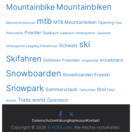
Mountainbike
Mountainbiken
mtb
MTB Mountainbiken
Opening
Mountainbiketouren
Park
Powder
Saalbach
PillerseeTal
Saalbach-Hinterglemm
Saalbach
ski
Schweiz
Hinterglemm Leogang Fieberbrunn
Skifahren
snowboard
Skifahren Freeriden
slopestyle
Snowboarden
Snowboarden Freeski
Snowpark
tirol
Sommerurlaub
tour
Tiefschnee
Trails
world
Österreich
touren
Datenschutzerklärung
Impressum
Kontakt
Copyright © 2026
X-ACES.com
. Alle Rechte vorbehalten.