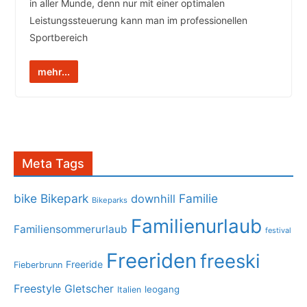
in aller Munde, denn nur mit einer optimalen
Leistungssteuerung kann man im professionellen
Sportbereich
mehr...
Meta Tags
bike
Bikepark
Familie
downhill
Bikeparks
Familienurlaub
Familiensommerurlaub
festival
Freeriden
freeski
Freeride
Fieberbrunn
Freestyle
Gletscher
leogang
Italien