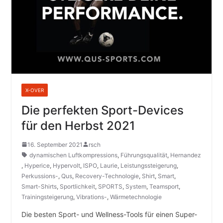
X-OVER
Die perfekten Sport-Devices
für den Herbst 2021
16. September 2021
rsch
dynamischen Luftkompressions
,
Führungsqualität
,
Hernandez
,
Hyperice
,
Hypervolt
,
ISPO
,
Laurie
,
Leistungssteigerung
,
Perkussions-
,
Qus
,
Recovery-Technologie
,
Shirt
,
Smart
,
Smart-Shirts
,
Sportlichkeit
,
SPORTS
,
System
,
Teamsport
,
Trainingsteigerung
,
Vibrations-
,
Wärmetechnologie
Die besten Sport- und Wellness-Tools für einen Super-