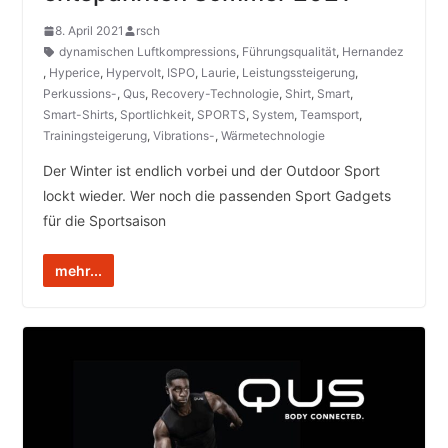
8. April 2021
rsch
dynamischen Luftkompressions
,
Führungsqualität
,
Hernandez
,
Hyperice
,
Hypervolt
,
ISPO
,
Laurie
,
Leistungssteigerung
,
Perkussions-
,
Qus
,
Recovery-Technologie
,
Shirt
,
Smart
,
Smart-Shirts
,
Sportlichkeit
,
SPORTS
,
System
,
Teamsport
,
Trainingsteigerung
,
Vibrations-
,
Wärmetechnologie
Der Winter ist endlich vorbei und der Outdoor Sport
lockt wieder. Wer noch die passenden Sport Gadgets
für die Sportsaison
mehr...