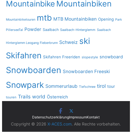
Mountainbike
Mountainbiken
mtb
MTB Mountainbiken
Opening
Mountainbiketouren
Park
Powder
Saalbach
PillerseeTal
Saalbach-Hinterglemm
Saalbach
ski
Schweiz
Hinterglemm Leogang Fieberbrunn
Skifahren
snowboard
Skifahren Freeriden
slopestyle
Snowboarden
Snowboarden Freeski
Snowpark
tirol
Sommerurlaub
tour
Tiefschnee
Trails
world
Österreich
touren
Datenschutzerklärung
Impressum
Kontakt
Copyright © 2026
X-ACES.com
. Alle Rechte vorbehalten.