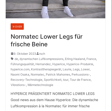
X-OVER
Normatec Lower Legs für
frische Beine
9. Oktober 2023
rsch
de
,
dynamischen Luftkompressions
,
Erling Haaland
,
France
,
Führungsqualität
,
Hernandez
,
Hyperice
,
Hyperice-Produkte
,
hyperice.com
,
Kontrasttherapiegerät
,
Laurie
,
Legs
,
Lower
,
Naomi Osaka
,
Normatec
,
Patrick Mahomes
,
Perkussions-
,
Recovery-Technologie
,
Sportlichkeit
,
tour
,
Tour de France
,
Vibrations-
,
Wärmetechnologie
HYPERICE PRÄSENTIERT NORMATEC LOWER LEGS
Good news aus dem Hause Hyperice: Die dynamische
Luftkompression à la Normatec für immer frische