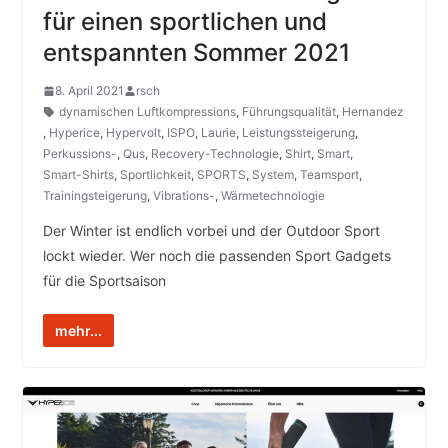
für einen sportlichen und
entspannten Sommer 2021
8. April 2021
rsch
dynamischen Luftkompressions
,
Führungsqualität
,
Hernandez
,
Hyperice
,
Hypervolt
,
ISPO
,
Laurie
,
Leistungssteigerung
,
Perkussions-
,
Qus
,
Recovery-Technologie
,
Shirt
,
Smart
,
Smart-Shirts
,
Sportlichkeit
,
SPORTS
,
System
,
Teamsport
,
Trainingsteigerung
,
Vibrations-
,
Wärmetechnologie
Der Winter ist endlich vorbei und der Outdoor Sport
lockt wieder. Wer noch die passenden Sport Gadgets
für die Sportsaison
mehr...