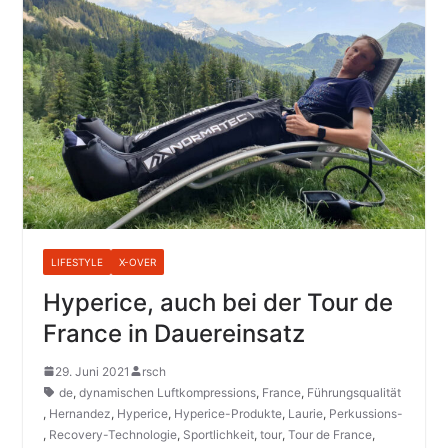
LIFESTYLE
X-OVER
Hyperice, auch bei der Tour de
France in Dauereinsatz
29. Juni 2021
rsch
de
,
dynamischen Luftkompressions
,
France
,
Führungsqualität
,
Hernandez
,
Hyperice
,
Hyperice-Produkte
,
Laurie
,
Perkussions-
,
Recovery-Technologie
,
Sportlichkeit
,
tour
,
Tour de France
,