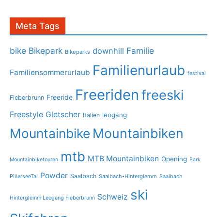
Meta Tags
bike
Bikepark
Familie
downhill
Bikeparks
Familienurlaub
Familiensommerurlaub
festival
Freeriden
freeski
Freeride
Fieberbrunn
Freestyle
Gletscher
leogang
Italien
Mountainbike
Mountainbiken
mtb
MTB Mountainbiken
Opening
Mountainbiketouren
Park
Powder
Saalbach
PillerseeTal
Saalbach-Hinterglemm
Saalbach
ski
Schweiz
Hinterglemm Leogang Fieberbrunn