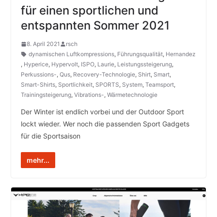
für einen sportlichen und
entspannten Sommer 2021
8. April 2021
rsch
dynamischen Luftkompressions
,
Führungsqualität
,
Hernandez
,
Hyperice
,
Hypervolt
,
ISPO
,
Laurie
,
Leistungssteigerung
,
Perkussions-
,
Qus
,
Recovery-Technologie
,
Shirt
,
Smart
,
Smart-Shirts
,
Sportlichkeit
,
SPORTS
,
System
,
Teamsport
,
Trainingsteigerung
,
Vibrations-
,
Wärmetechnologie
Der Winter ist endlich vorbei und der Outdoor Sport
lockt wieder. Wer noch die passenden Sport Gadgets
für die Sportsaison
mehr...