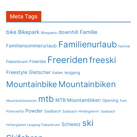
Meta Tags
bike
Bikepark
Familie
downhill
Bikeparks
Familienurlaub
Familiensommerurlaub
festival
Freeriden
freeski
Freeride
Fieberbrunn
Freestyle
Gletscher
leogang
Italien
Mountainbike
Mountainbiken
mtb
MTB Mountainbiken
Opening
Mountainbiketouren
Park
Powder
Saalbach
PillerseeTal
Saalbach-Hinterglemm
Saalbach
ski
Schweiz
Hinterglemm Leogang Fieberbrunn