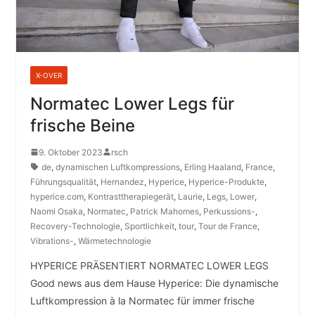
X-OVER
Normatec Lower Legs für
frische Beine
9. Oktober 2023
rsch
de
,
dynamischen Luftkompressions
,
Erling Haaland
,
France
,
Führungsqualität
,
Hernandez
,
Hyperice
,
Hyperice-Produkte
,
hyperice.com
,
Kontrasttherapiegerät
,
Laurie
,
Legs
,
Lower
,
Naomi Osaka
,
Normatec
,
Patrick Mahomes
,
Perkussions-
,
Recovery-Technologie
,
Sportlichkeit
,
tour
,
Tour de France
,
Vibrations-
,
Wärmetechnologie
HYPERICE PRÄSENTIERT NORMATEC LOWER LEGS
Good news aus dem Hause Hyperice: Die dynamische
Luftkompression à la Normatec für immer frische