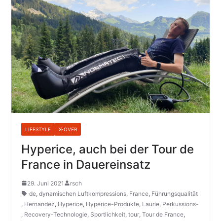
LIFESTYLE
X-OVER
Hyperice, auch bei der Tour de
France in Dauereinsatz
29. Juni 2021
rsch
de
,
dynamischen Luftkompressions
,
France
,
Führungsqualität
,
Hernandez
,
Hyperice
,
Hyperice-Produkte
,
Laurie
,
Perkussions-
,
Recovery-Technologie
,
Sportlichkeit
,
tour
,
Tour de France
,