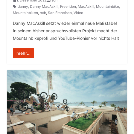
1. Dezember 2022
rsch
danny
,
Danny MacAskill
,
Freeriden
,
MacAskill
,
Mountainbike
,
Mountainbiken
,
mtb
,
San Francisco
,
Video
Danny MacAskill setzt wieder einmal neue Maßstäbe!
In seinem bisher anspruchsvollsten Projekt macht der
Mountainbikeprofi und YouTube-Pionier vor nichts Halt
mehr...