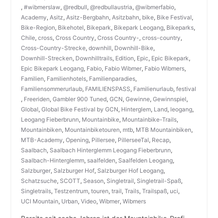
,
#wibmerslaw
,
@redbull
,
@redbullaustria
,
@wibmerfabio
,
Academy
,
Asitz
,
Asitz-Bergbahn
,
Asitzbahn
,
bike
,
Bike Festival
,
Bike-Region
,
Bikehotel
,
Bikepark
,
Bikepark Leogang
,
Bikeparks
,
Chile
,
cross
,
Cross Country
,
Cross Country-
,
cross-country
,
Cross-Country-Strecke
,
downhill
,
Downhill-Bike
,
Downhill-Strecken
,
Downhilltrails
,
Edition
,
Epic
,
Epic Bikepark
,
Epic Bikepark Leogang
,
Fabio
,
Fabio Wibmer
,
Fabio Wibmers
,
Familien
,
Familienhotels
,
Familienparadies
,
Familiensommerurlaub
,
FAMILIENSPASS
,
Familienurlaub
,
festival
,
Freeriden
,
Gambler 900 Tuned
,
GCN
,
Gewinne
,
Gewinnspiel
,
Global
,
Global Bike Festival by GCN
,
Hinterglem
,
Land
,
leogang
,
Leogang Fieberbrunn
,
Mountainbike
,
Mountainbike-Trails
,
Mountainbiken
,
Mountainbiketouren
,
mtb
,
MTB Mountainbiken
,
MTB-Academy
,
Opening
,
Pillersee
,
PillerseeTal
,
Recap
,
Saalbach
,
Saalbach Hinterglemm Leogang Fieberbrunn
,
Saalbach-Hinterglemm
,
saalfelden
,
Saalfelden Leogang
,
Salzburger
,
Salzburger Hof
,
Salzburger Hof Leogang
,
Schatzsuche
,
SCOTT
,
Season
,
Singletrail
,
Singletrail-Spaß
,
Singletrails
,
Testzentrum
,
touren
,
trail
,
Trails
,
Trailspaß
,
uci
,
UCI Mountain
,
Urban
,
Video
,
Wibmer
,
Wibmers