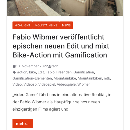
HIGHLIGHT
MOUNTAINBIKE
NEWS
Fabio Wibmer veröffentlicht
epischen neuen Edit und mixt
Bike-Action mit Gamification
13. November 2022
rsch
action
,
bike
,
Edit
,
Fabio
,
Freeriden
,
Gamification
,
Gamification-Elementen
,
Mountainbike
,
Mountainbiken
,
mtb
,
Video
,
Videosp
,
Videospiel
,
Videospiele
,
Wibmer
„Video Game“ führt uns in eine alternative Realität, in
der Fabio Wibmer als Hauptfigur seines neuen
einzigartigen Films agiert und
mehr...