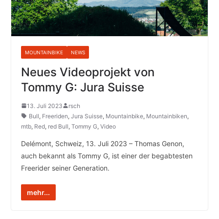
MOUNTAINBIKE
NEWS
Neues Videoprojekt von
Tommy G: Jura Suisse
13. Juli 2023
rsch
Bull
,
Freeriden
,
Jura Suisse
,
Mountainbike
,
Mountainbiken
,
mtb
,
Red
,
red Bull
,
Tommy G
,
Video
Delémont, Schweiz, 13. Juli 2023 – Thomas Genon,
auch bekannt als Tommy G, ist einer der begabtesten
Freerider seiner Generation.
mehr...