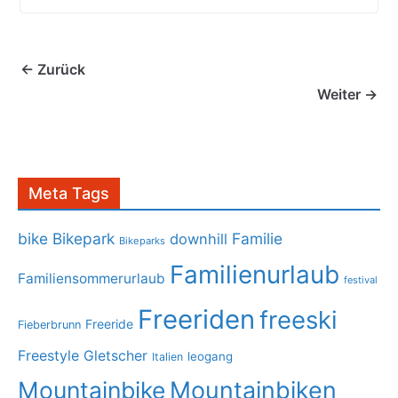
← Zurück
Weiter →
Meta Tags
bike
Bikepark
Familie
downhill
Bikeparks
Familienurlaub
Familiensommerurlaub
festival
Freeriden
freeski
Freeride
Fieberbrunn
Freestyle
Gletscher
leogang
Italien
Mountainbike
Mountainbiken