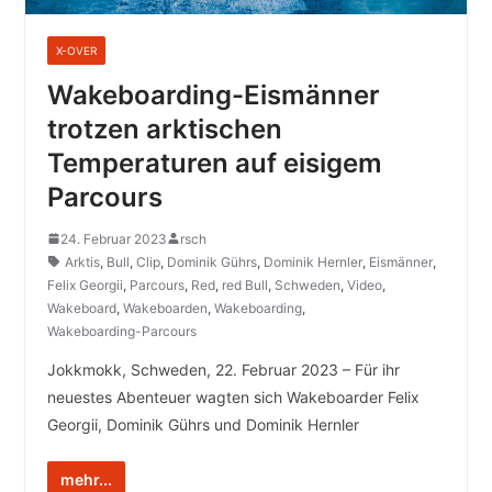
X-OVER
Wakeboarding-Eismänner
trotzen arktischen
Temperaturen auf eisigem
Parcours
24. Februar 2023
rsch
Arktis
,
Bull
,
Clip
,
Dominik Gührs
,
Dominik Hernler
,
Eismänner
,
Felix Georgii
,
Parcours
,
Red
,
red Bull
,
Schweden
,
Video
,
Wakeboard
,
Wakeboarden
,
Wakeboarding
,
Wakeboarding-Parcours
Jokkmokk, Schweden, 22. Februar 2023 – Für ihr
neuestes Abenteuer wagten sich Wakeboarder Felix
Georgii, Dominik Gührs und Dominik Hernler
mehr...