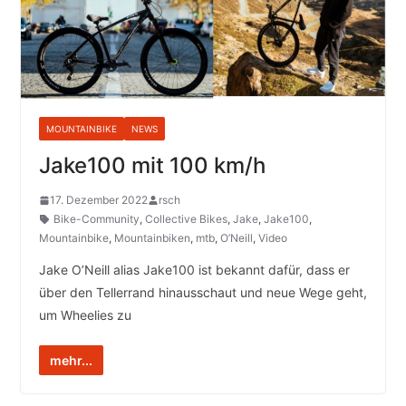
MOUNTAINBIKE
NEWS
Jake100 mit 100 km/h
17. Dezember 2022
rsch
Bike-Community
,
Collective Bikes
,
Jake
,
Jake100
,
Mountainbike
,
Mountainbiken
,
mtb
,
O’Neill
,
Video
Jake O’Neill alias Jake100 ist bekannt dafür, dass er
über den Tellerrand hinausschaut und neue Wege geht,
um Wheelies zu
mehr...