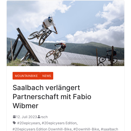
MOUNTAINBIKE
NEWS
Saalbach verlängert
Partnerschaft mit Fabio
Wibmer
12. Juli 2023
rsch
#20epicyears
,
#20epicyears Edition
,
#20epicyears Edition Downhill-Bike
,
#Downhill-Bike
,
#saalbach