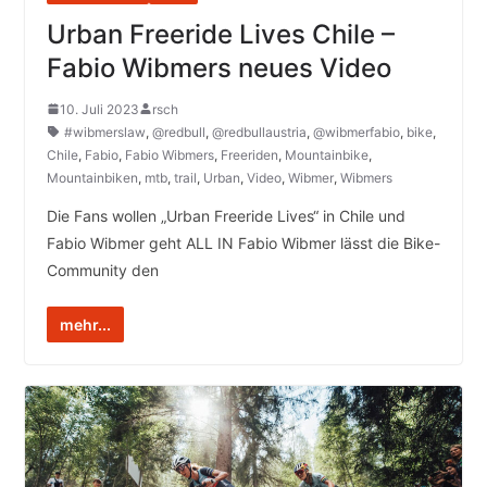
Urban Freeride Lives Chile –
Fabio Wibmers neues Video
10. Juli 2023
rsch
#wibmerslaw
,
@redbull
,
@redbullaustria
,
@wibmerfabio
,
bike
,
Chile
,
Fabio
,
Fabio Wibmers
,
Freeriden
,
Mountainbike
,
Mountainbiken
,
mtb
,
trail
,
Urban
,
Video
,
Wibmer
,
Wibmers
Die Fans wollen „Urban Freeride Lives“ in Chile und
Fabio Wibmer geht ALL IN Fabio Wibmer lässt die Bike-
Community den
mehr...