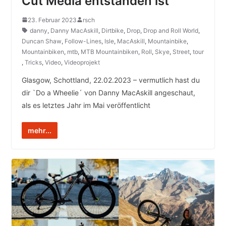
Cut Media entstanden ist
23. Februar 2023
rsch
danny
,
Danny MacAskill
,
Dirtbike
,
Drop
,
Drop and Roll World
,
Duncan Shaw
,
Follow-Lines
,
Isle
,
MacAskill
,
Mountainbike
,
Mountainbiken
,
mtb
,
MTB Mountainbiken
,
Roll
,
Skye
,
Street
,
tour
,
Tricks
,
Video
,
Videoprojekt
Glasgow, Schottland, 22.02.2023 – vermutlich hast du
dir `Do a Wheelie´ von Danny MacAskill angeschaut,
als es letztes Jahr im Mai veröffentlicht
mehr...