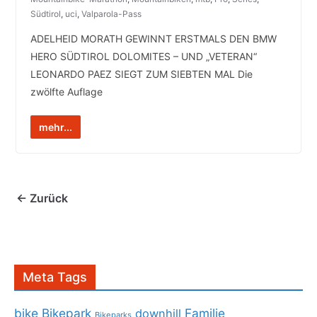
Südtirol
,
uci
,
Valparola-Pass
ADELHEID MORATH GEWINNT ERSTMALS DEN BMW
HERO SÜDTIROL DOLOMITES – UND „VETERAN“
LEONARDO PAEZ SIEGT ZUM SIEBTEN MAL Die
zwölfte Auflage
mehr...
← Zurück
Meta Tags
bike
Bikepark
Familie
downhill
Bikeparks