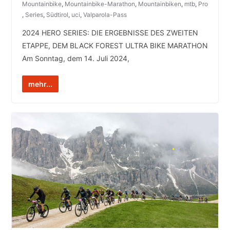
Mountainbike
,
Mountainbike-Marathon
,
Mountainbiken
,
mtb
,
Pro
,
Series
,
Südtirol
,
uci
,
Valparola-Pass
2024 HERO SERIES: DIE ERGEBNISSE DES ZWEITEN
ETAPPE, DEM BLACK FOREST ULTRA BIKE MARATHON
Am Sonntag, dem 14. Juli 2024,
mehr...