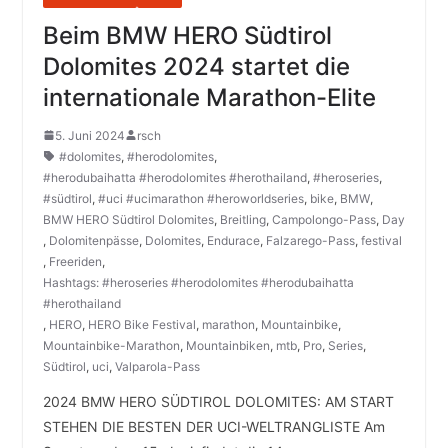
Beim BMW HERO Südtirol
Dolomites 2024 startet die
internationale Marathon-Elite
5. Juni 2024
rsch
#dolomites
,
#herodolomites
,
#herodubaihatta #herodolomites #herothailand
,
#heroseries
,
#südtirol
,
#uci #ucimarathon #heroworldseries
,
bike
,
BMW
,
BMW HERO Südtirol Dolomites
,
Breitling
,
Campolongo-Pass
,
Day
,
Dolomitenpässe
,
Dolomites
,
Endurace
,
Falzarego-Pass
,
festival
,
Freeriden
,
Hashtags: #heroseries #herodolomites #herodubaihatta
#herothailand
,
HERO
,
HERO Bike Festival
,
marathon
,
Mountainbike
,
Mountainbike-Marathon
,
Mountainbiken
,
mtb
,
Pro
,
Series
,
Südtirol
,
uci
,
Valparola-Pass
2024 BMW HERO SÜDTIROL DOLOMITES: AM START
STEHEN DIE BESTEN DER UCI-WELTRANGLISTE Am