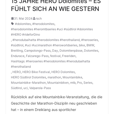
15 JAHRE HERO Dolomites – ES
FÜHLT SICH AN WIE GESTERN
31. Mai 2024
rsch
#dolomites
,
#herodolomites
,
#herodolomites #heromtbseries #uci #südtirol #dolomites
#HERO #rideforGino
,
#herodubaihatta #herodolomites #herothailand
,
#heroseries
,
#südtirol
,
#uci #ucimarathon #heroworldseries
,
bike
,
BMW
,
Breitling
,
Campolongo-Pass
,
Day
,
Dolomitenpässe
,
Dolomites
,
Endurace
,
Falzarego-Pass
,
festival
,
Freeriden
,
Hashtags: #heroseries #herodolomites #herodubaihatta
#herothailand
,
HERO
,
HERO Bike Festival
,
HERO Dolomites
,
HERO Südtirol Dolomites
,
marathon
,
Mountainbike
,
Mountainbike-Marathon
,
Mountainbiken
,
mtb
,
Pro
,
Series
,
Südtirol
,
uci
,
Valparola-Pass
Rückblick auf eine Mountainbike-Veranstaltung, die die
Geschichte der Marathon-Disziplin neu geschrieben
hat – in einem Dreiklang aus sportlicher