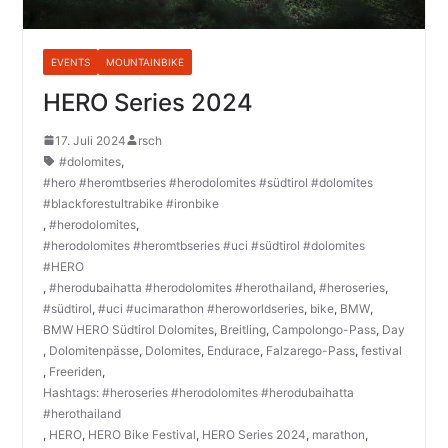
EVENTS
MOUNTAINBIKE
HERO Series 2024
17. Juli 2024
rsch
#dolomites
,
#hero #heromtbseries #herodolomites #südtirol #dolomites
#blackforestultrabike #ironbike
,
#herodolomites
,
#herodolomites #heromtbseries #uci #südtirol #dolomites
#HERO
,
#herodubaihatta #herodolomites #herothailand
,
#heroseries
,
#südtirol
,
#uci #ucimarathon #heroworldseries
,
bike
,
BMW
,
BMW HERO Südtirol Dolomites
,
Breitling
,
Campolongo-Pass
,
Day
,
Dolomitenpässe
,
Dolomites
,
Endurace
,
Falzarego-Pass
,
festival
,
Freeriden
,
Hashtags: #heroseries #herodolomites #herodubaihatta
#herothailand
,
HERO
,
HERO Bike Festival
,
HERO Series 2024
,
marathon
,