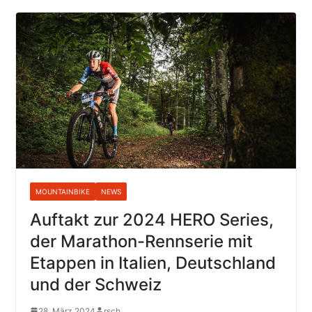
MOUNTAINBIKE
NEWS
Auftakt zur 2024 HERO Series,
der Marathon-Rennserie mit
Etappen in Italien, Deutschland
und der Schweiz
28. März 2024
rsch