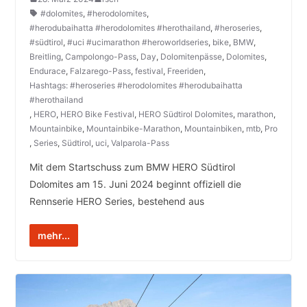
#dolomites
,
#herodolomites
,
#herodubaihatta #herodolomites #herothailand
,
#heroseries
,
#südtirol
,
#uci #ucimarathon #heroworldseries
,
bike
,
BMW
,
Breitling
,
Campolongo-Pass
,
Day
,
Dolomitenpässe
,
Dolomites
,
Endurace
,
Falzarego-Pass
,
festival
,
Freeriden
,
Hashtags: #heroseries #herodolomites #herodubaihatta
#herothailand
,
HERO
,
HERO Bike Festival
,
HERO Südtirol Dolomites
,
marathon
,
Mountainbike
,
Mountainbike-Marathon
,
Mountainbiken
,
mtb
,
Pro
,
Series
,
Südtirol
,
uci
,
Valparola-Pass
Mit dem Startschuss zum BMW HERO Südtirol
Dolomites am 15. Juni 2024 beginnt offiziell die
Rennserie HERO Series, bestehend aus
mehr...