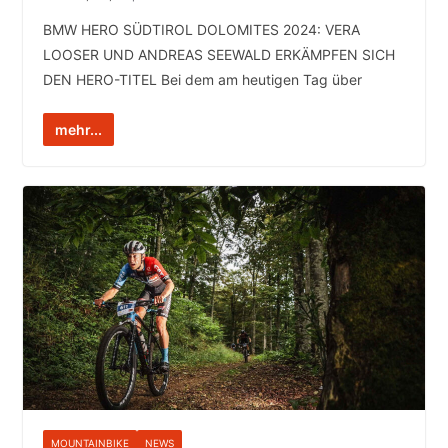
BMW HERO SÜDTIROL DOLOMITES 2024: VERA
LOOSER UND ANDREAS SEEWALD ERKÄMPFEN SICH
DEN HERO-TITEL Bei dem am heutigen Tag über
mehr...
MOUNTAINBIKE
NEWS