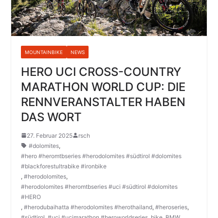
MOUNTAINBIKE
NEWS
HERO UCI CROSS-COUNTRY
MARATHON WORLD CUP: DIE
RENNVERANSTALTER HABEN
DAS WORT
27. Februar 2025
rsch
#dolomites
,
#hero #heromtbseries #herodolomites #südtirol #dolomites
#blackforestultrabike #ironbike
,
#herodolomites
,
#herodolomites #heromtbseries #uci #südtirol #dolomites
#HERO
,
#herodubaihatta #herodolomites #herothailand
,
#heroseries
,
#südtirol
,
#uci #ucimarathon #heroworldseries
,
bike
,
BMW
,