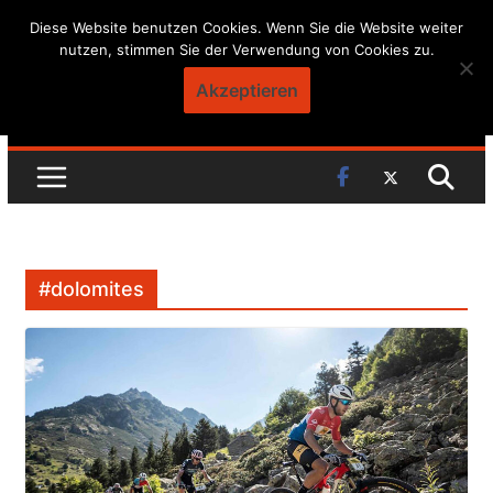
Skip
Diese Website benutzen Cookies. Wenn Sie die Website weiter
nutzen, stimmen Sie der Verwendung von Cookies zu.
to
content
Akzeptieren
#dolomites